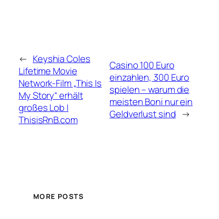
←
Keyshia Coles
Casino 100 Euro
Lifetime Movie
einzahlen, 300 Euro
Network-Film „This Is
spielen – warum die
My Story“ erhält
meisten Boni nur ein
großes Lob |
Geldverlust sind
→
ThisisRnB.com
MORE POSTS