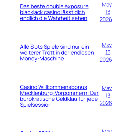
May
Das beste double exposure
13,
blackjack casino lässt dich
endlich die Wahrheit sehen
2026
May
Alle Slots Spiele sind nur ein
13,
weiterer Trott in der endlosen
Money‑Maschine
2026
Casino Willkommensbonus
May
Mecklenburg-Vorpommern: Der
13,
bürokratische Geldklau für jede
2026
Spielsession
May