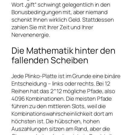
Wort „gift“ schwingt gelegentlich in den
Bonusbedingungen mit, aber niemand
schenkt Ihnen wirklich Geld. Stattdessen
zahlen Sie mit Ihrer Zeit und Ihrer
Nervenenergie.
Die Mathematik hinter den
fallenden Scheiben
Jede Plinko‑Platte ist im Grunde eine binäre
Entscheidung – links oder rechts. Bei 12
Reihen hat das 2^12 mögliche Pfade, also
4096 Kombinationen. Die meisten Pfade
führen zu den mittleren Slots, weil die
Kombinationswahrscheinlichkeit dort am
höchsten ist. Die hübschen, hohen
Auszahlungen sitzen am Rand, aber die