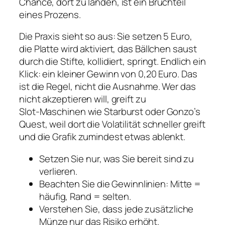
Chance, dort zu landen, ist ein Bruchteil
eines Prozens.
Die Praxis sieht so aus: Sie setzen 5 Euro,
die Platte wird aktiviert, das Bällchen saust
durch die Stifte, kollidiert, springt. Endlich ein
Klick: ein kleiner Gewinn von 0,20 Euro. Das
ist die Regel, nicht die Ausnahme. Wer das
nicht akzeptieren will, greift zu
Slot‑Maschinen wie Starburst oder Gonzo’s
Quest, weil dort die Volatilität schneller greift
und die Grafik zumindest etwas ablenkt.
Setzen Sie nur, was Sie bereit sind zu
verlieren.
Beachten Sie die Gewinnlinien: Mitte =
häufig, Rand = selten.
Verstehen Sie, dass jede zusätzliche
Münze nur das Risiko erhöht.