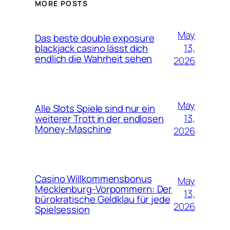
MORE POSTS
May
Das beste double exposure
13,
blackjack casino lässt dich
endlich die Wahrheit sehen
2026
May
Alle Slots Spiele sind nur ein
13,
weiterer Trott in der endlosen
Money‑Maschine
2026
Casino Willkommensbonus
May
Mecklenburg-Vorpommern: Der
13,
bürokratische Geldklau für jede
2026
Spielsession