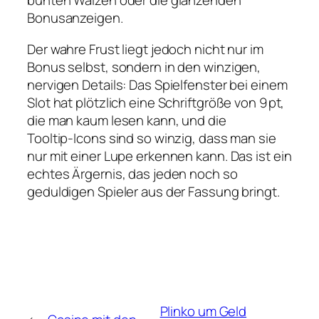
bunten Walzen oder die glänzenden
Bonusanzeigen.
Der wahre Frust liegt jedoch nicht nur im
Bonus selbst, sondern in den winzigen,
nervigen Details: Das Spielfenster bei einem
Slot hat plötzlich eine Schriftgröße von 9 pt,
die man kaum lesen kann, und die
Tooltip‑Icons sind so winzig, dass man sie
nur mit einer Lupe erkennen kann. Das ist ein
echtes Ärgernis, das jeden noch so
geduldigen Spieler aus der Fassung bringt.
Plinko um Geld