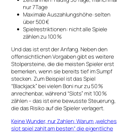
nur 7 Tage
Maximale Auszahlungshöhe: selten
über 500 €
Spielrestriktionen: nicht alle Spiele
zählen zu 100 %
Und das ist erst der Anfang. Neben den
offensichtlichen Vorgaben gibt es weitere
Stolpersteine, die die meisten Spieler erst
bemerken, wenn sie bereits tief im Sumpf
stecken. Zum Beispiel ist das Spiel
“Blackjack” bei vielen Boni nur zu 50 %
anrechenbar, während “Slots” mit 100 %
zählen – das ist eine bewusste Steuerung,
die das Risiko auf die Spieler verlagert.
Keine Wunder, nur Zahlen: Warum „welches
slot spiel zahlt am besten“ die eigentliche