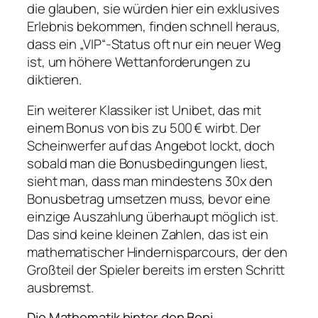
die glauben, sie würden hier ein exklusives
Erlebnis bekommen, finden schnell heraus,
dass ein „VIP“-Status oft nur ein neuer Weg
ist, um höhere Wettanforderungen zu
diktieren.
Ein weiterer Klassiker ist Unibet, das mit
einem Bonus von bis zu 500 € wirbt. Der
Scheinwerfer auf das Angebot lockt, doch
sobald man die Bonusbedingungen liest,
sieht man, dass man mindestens 30x den
Bonusbetrag umsetzen muss, bevor eine
einzige Auszahlung überhaupt möglich ist.
Das sind keine kleinen Zahlen, das ist ein
mathematischer Hindernisparcours, der den
Großteil der Spieler bereits im ersten Schritt
ausbremst.
Die Mathematik hinter den Boni