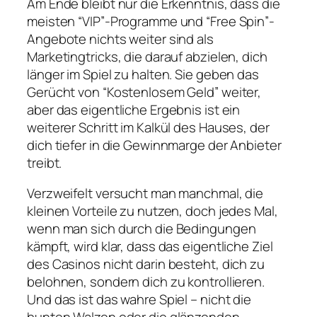
Am Ende bleibt nur die Erkenntnis, dass die
meisten “VIP”-Programme und “Free Spin”-
Angebote nichts weiter sind als
Marketingtricks, die darauf abzielen, dich
länger im Spiel zu halten. Sie geben das
Gerücht von “Kostenlosem Geld” weiter,
aber das eigentliche Ergebnis ist ein
weiterer Schritt im Kalkül des Hauses, der
dich tiefer in die Gewinnmarge der Anbieter
treibt.
Verzweifelt versucht man manchmal, die
kleinen Vorteile zu nutzen, doch jedes Mal,
wenn man sich durch die Bedingungen
kämpft, wird klar, dass das eigentliche Ziel
des Casinos nicht darin besteht, dich zu
belohnen, sondern dich zu kontrollieren.
Und das ist das wahre Spiel – nicht die