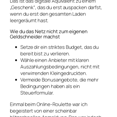
Das ist das digitale Äquivalent zu einem
„Geschenk“, das du erst auspacken darfst,
wenn du erst den gesamten Laden
leergeräumt hast.
Wie du das Netz nicht zum eigenen
Geldschneider machst
Setze dir ein striktes Budget, das du
bereit bist zu verlieren.
Wähle einen Anbieter mit klaren
Auszahlungsbedingungen, nicht mit
verwirrenden Kleingedruckten.
Vermeide Bonusangebote, die mehr
Bedingungen haben als ein
Steuerformular.
Einmal beim Online-Roulette war ich
begeistert von einer scheinbar