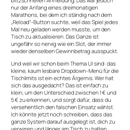
blitzschnellen Anmeldung. Das war jedoch
nur der Anfang eines dreimonatigen
Marathons, bei dem ich ständig nach dem
„Reload“-Button suchte, weil das Spiel jedes
Mal neu geladen werden musste, um den
Tisch zu aktualisieren. Das Ganze ist
ungefähr so nervig wie ein Slot, der immer
wieder denselben Gewinnbetrag ausspuckt.
Und weil wir schon beim Thema UI sind: das
kleine, kaum lesbare Dropdown‑Menü für die
Tischlimits ist ein echtes Ärgernis. Wer hat
sich das ausgedacht? Das ist einfach zu
klein, um den Unterschied zwischen 1 € und
5 € zu erkennen, und sorgt dafür, dass du
versehentlich den falschen Einsatz wählst.
Ich könnte jetzt noch schreiben, dass das
ganze System darauf ausgelegt ist, dich zu
verwirren und länger am Tisch zu halten,