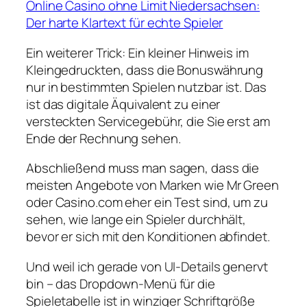
Online Casino ohne Limit Niedersachsen:
Der harte Klartext für echte Spieler
Ein weiterer Trick: Ein kleiner Hinweis im
Kleingedruckten, dass die Bonuswährung
nur in bestimmten Spielen nutzbar ist. Das
ist das digitale Äquivalent zu einer
versteckten Servicegebühr, die Sie erst am
Ende der Rechnung sehen.
Abschließend muss man sagen, dass die
meisten Angebote von Marken wie Mr Green
oder Casino.com eher ein Test sind, um zu
sehen, wie lange ein Spieler durchhält,
bevor er sich mit den Konditionen abfindet.
Und weil ich gerade von UI-Details genervt
bin – das Dropdown-Menü für die
Spieletabelle ist in winziger Schriftgröße