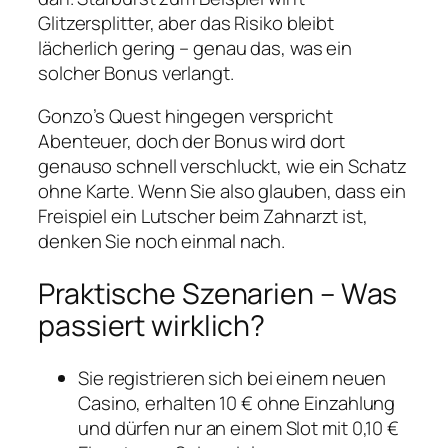
Glitzersplitter, aber das Risiko bleibt
lächerlich gering – genau das, was ein
solcher Bonus verlangt.
Gonzo’s Quest hingegen verspricht
Abenteuer, doch der Bonus wird dort
genauso schnell verschluckt, wie ein Schatz
ohne Karte. Wenn Sie also glauben, dass ein
Freispiel ein Lutscher beim Zahnarzt ist,
denken Sie noch einmal nach.
Praktische Szenarien – Was
passiert wirklich?
Sie registrieren sich bei einem neuen
Casino, erhalten 10 € ohne Einzahlung
und dürfen nur an einem Slot mit 0,10 €