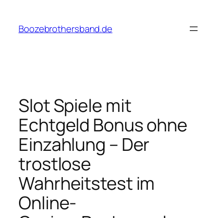
Skip
to
Boozebrothersband.de
content
Slot Spiele mit
Echtgeld Bonus ohne
Einzahlung – Der
trostlose
Wahrheitstest im
Online-