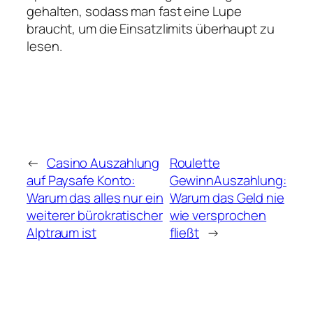
gehalten, sodass man fast eine Lupe
braucht, um die Einsatzlimits überhaupt zu
lesen.
←
Casino Auszahlung
Roulette
auf Paysafe Konto:
GewinnAuszahlung:
Warum das alles nur ein
Warum das Geld nie
weiterer bürokratischer
wie versprochen
Alptraum ist
fließt
→