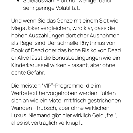
Spielauswahl – oft nur wenige, dafür
sehr geringe Volatilität.
Und wenn Sie das Ganze mit einem Slot wie
Mega Joker vergleichen, wird klar, dass die
hohen Auszahlungen dort eher Ausnahmen
als Regel sind. Der schnelle Rhythmus von
Book of Dead oder das hohe Risiko von Dead
or Alive lässt die Bonusbedingungen wie ein
Kinderkarussell wirken – rasant, aber ohne
echte Gefahr.
Die meisten “VIP”-Programme, die im
Werbetext hervorgehoben werden, fühlen
sich an wie ein Motel mit frisch gestrichenen
Wänden – hübsch, aber ohne wirklichen
Luxus. Niemand gibt hier wirklich Geld „frei“,
alles ist vertraglich verknüpft.