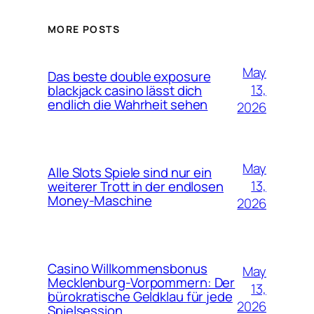
MORE POSTS
May
Das beste double exposure
13,
blackjack casino lässt dich
endlich die Wahrheit sehen
2026
May
Alle Slots Spiele sind nur ein
13,
weiterer Trott in der endlosen
Money‑Maschine
2026
Casino Willkommensbonus
May
Mecklenburg-Vorpommern: Der
13,
bürokratische Geldklau für jede
2026
Spielsession