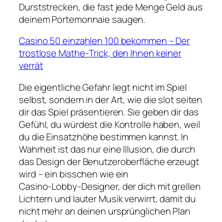
Durststrecken, die fast jede Menge Geld aus
deinem Portemonnaie saugen.
Casino 50 einzahlen 100 bekommen – Der
trostlose Mathe‑Trick, den Ihnen keiner
verrät
Die eigentliche Gefahr liegt nicht im Spiel
selbst, sondern in der Art, wie die slot seiten
dir das Spiel präsentieren. Sie geben dir das
Gefühl, du würdest die Kontrolle haben, weil
du die Einsatzhöhe bestimmen kannst. In
Wahrheit ist das nur eine Illusion, die durch
das Design der Benutzeroberfläche erzeugt
wird – ein bisschen wie ein
Casino‑Lobby‑Designer, der dich mit grellen
Lichtern und lauter Musik verwirrt, damit du
nicht mehr an deinen ursprünglichen Plan