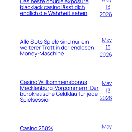
Das beste double exposure
13,
blackjack casino lässt dich
endlich die Wahrheit sehen
2026
May
Alle Slots Spiele sind nur ein
13,
weiterer Trott in der endlosen
Money‑Maschine
2026
Casino Willkommensbonus
May
Mecklenburg-Vorpommern: Der
13,
bürokratische Geldklau für jede
2026
Spielsession
May
Casino 250%