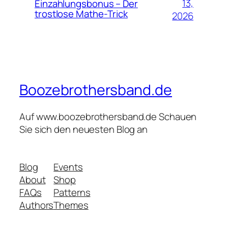
13,
Einzahlungsbonus – Der
trostlose Mathe‑Trick
2026
Boozebrothersband.de
Auf www.boozebrothersband.de Schauen
Sie sich den neuesten Blog an
Blog
Events
About
Shop
FAQs
Patterns
Authors
Themes