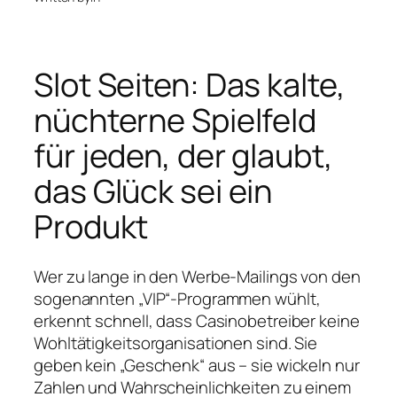
Slot Seiten: Das kalte,
nüchterne Spielfeld
für jeden, der glaubt,
das Glück sei ein
Produkt
Wer zu lange in den Werbe‑Mailings von den
sogenannten „VIP“-Programmen wühlt,
erkennt schnell, dass Casinobetreiber keine
Wohltätigkeitsorganisationen sind. Sie
geben kein „Geschenk“ aus – sie wickeln nur
Zahlen und Wahrscheinlichkeiten zu einem