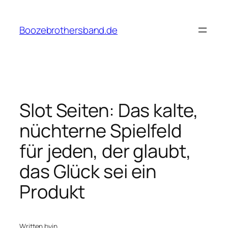
Skip
to
Boozebrothersband.de
content
Slot Seiten: Das kalte,
nüchterne Spielfeld
für jeden, der glaubt,
das Glück sei ein
Produkt
Written by
in