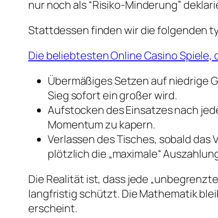
nur noch als “Risiko‑Minderung” deklari
Stattdessen finden wir die folgenden 
Die beliebtesten Online Casino Spiele, 
Übermäßiges Setzen auf niedrige Gew
Sieg sofort ein großer wird.
Aufstocken des Einsatzes nach jede
Momentum zu kapern.
Verlassen des Tisches, sobald das 
plötzlich die „maximale“ Auszahlung 
Die Realität ist, dass jede „unbegrenz
langfristig schützt. Die Mathematik bl
erscheint.