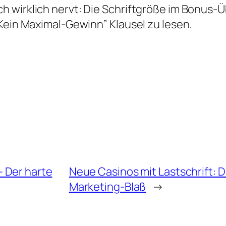
wirklich nervt: Die Schriftgröße im Bonus‑Üb
“Kein Maximal‑Gewinn” Klausel zu lesen.
 Der harte
Neue Casinos mit Lastschrift: 
Marketing-Blaß
→