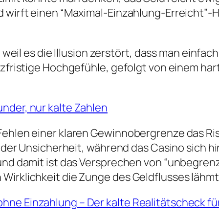
d wirft einen “Maximal‑Einzahlung‑Erreicht”
, weil es die Illusion zerstört, dass man einfa
rzfristige Hochgefühle, gefolgt von einem har
nder, nur kalte Zahlen
Fehlen einer klaren Gewinnobergrenze das Ris
ast der Unsicherheit, während das Casino sich
 und damit ist das Versprechen von “unbegrenz
Wirklichkeit die Zunge des Geldflusses lähmt
hne Einzahlung – Der kalte Realitätscheck fü