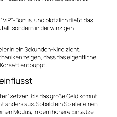
“VIP”-Bonus, und plötzlich fließt das
ufall, sondern in der winzigen
ler in ein Sekunden‑Kino zieht,
echaniken zeigen, dass das eigentliche
s Korsett entpuppt.
einflusst
ter” setzen, bis das große Geld kommt.
eht anders aus. Sobald ein Spieler einen
 einen Modus, in dem höhere Einsätze