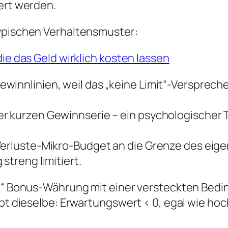
ert werden.
typischen Verhaltensmuster:
die das Geld wirklich kosten lassen
innlinien, weil das „keine Limit“-Versprechen 
r kurzen Gewinnserie – ein psychologischer T
Verluste‑Mikro‑Budget an die Grenze des eig
streng limitiert.
te“ Bonus‑Währung mit einer versteckten Bedin
eibt dieselbe: Erwartungswert < 0, egal wie