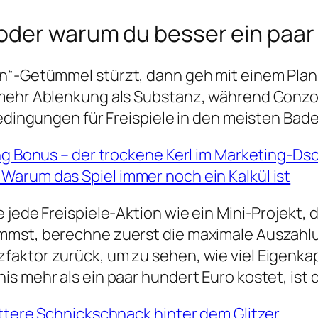
 oder warum du besser ein paa
n“-Getümmel stürzt, dann geh mit einem Plan a
mehr Ablenkung als Substanz, während Gonzo’s
 Bedingungen für Freispiele in den meisten 
ung Bonus – der trockene Kerl im Marketing-D
arum das Spiel immer noch ein Kalkül ist
 jede Freispiele‑Aktion wie ein Mini‑Projekt,
mmst, berechne zuerst die maximale Auszahlu
aktor zurück, um zu sehen, wie viel Eigenkap
s mehr als ein paar hundert Euro kostet, ist d
ittere Schnickschnack hinter dem Glitzer