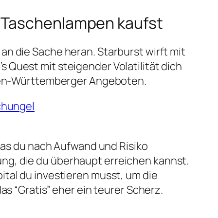
r Taschenlampen kaufst
n die Sache heran. Starburst wirft mit
 Quest mit steigender Volatilität dich
Baden‑Württemberger Angeboten.
schungel
 das du nach Aufwand und Risiko
ng, die du überhaupt erreichen kannst.
ital du investieren musst, um die
as “Gratis” eher ein teurer Scherz.