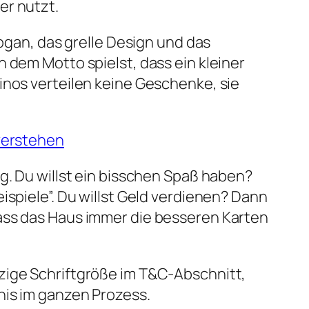
er nutzt.
logan, das grelle Design und das
 dem Motto spielst, dass ein kleiner
inos verteilen keine Geschenke, sie
 verstehen
g. Du willst ein bisschen Spaß haben?
ispiele”. Du willst Geld verdienen? Dann
dass das Haus immer die besseren Karten
winzige Schriftgröße im T&C‑Abschnitt,
nis im ganzen Prozess.