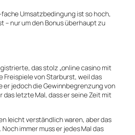
0‑fache Umsatzbedingung ist so hoch,
t – nur um den Bonus überhaupt zu
strierte, das stolz „online casino mit
 Freispiele von Starburst, weil das
tte er jedoch die Gewinnbegrenzung von
das letzte Mal, dass er seine Zeit mit
n leicht verständlich waren, aber das
. Noch immer muss er jedes Mal das