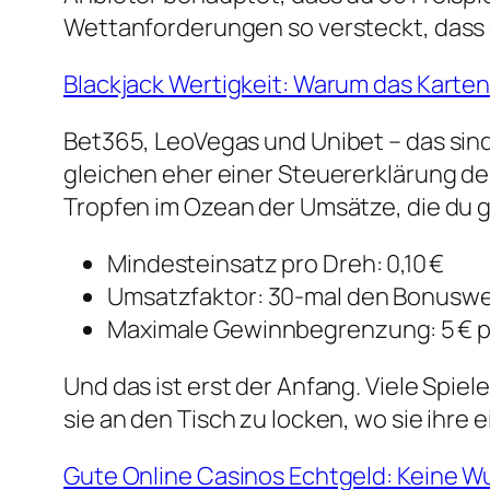
Wettanforderungen so versteckt, dass 
Blackjack Wertigkeit: Warum das Karten
Bet365, LeoVegas und Unibet – das sin
gleichen eher einer Steuererklärung de
Tropfen im Ozean der Umsätze, die du 
Mindesteinsatz pro Dreh: 0,10 €
Umsatzfaktor: 30‑mal den Bonuswe
Maximale Gewinnbegrenzung: 5 € pr
Und das ist erst der Anfang. Viele Spiel
sie an den Tisch zu locken, wo sie ihre
Gute Online Casinos Echtgeld: Keine Wu