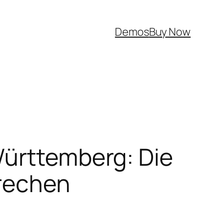
Demos
Buy Now
Württemberg: Die
prechen