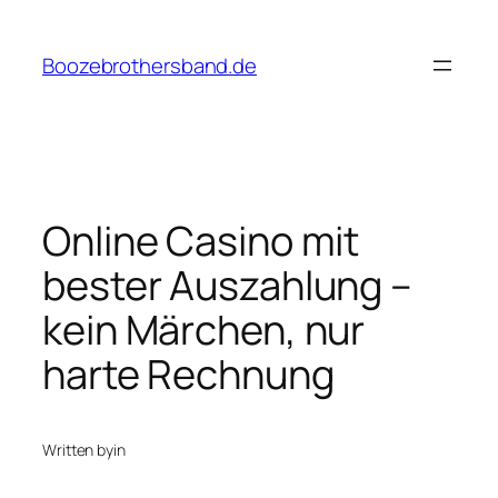
Skip
to
Boozebrothersband.de
content
Online Casino mit
bester Auszahlung –
kein Märchen, nur
harte Rechnung
Written by
in