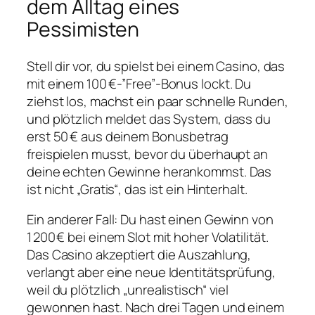
dem Alltag eines
Pessimisten
Stell dir vor, du spielst bei einem Casino, das
mit einem 100 €‑”Free”-Bonus lockt. Du
ziehst los, machst ein paar schnelle Runden,
und plötzlich meldet das System, dass du
erst 50 € aus deinem Bonusbetrag
freispielen musst, bevor du überhaupt an
deine echten Gewinne herankommst. Das
ist nicht „Gratis“, das ist ein Hinterhalt.
Ein anderer Fall: Du hast einen Gewinn von
1 200 € bei einem Slot mit hoher Volatilität.
Das Casino akzeptiert die Auszahlung,
verlangt aber eine neue Identitätsprüfung,
weil du plötzlich „unrealistisch“ viel
gewonnen hast. Nach drei Tagen und einem