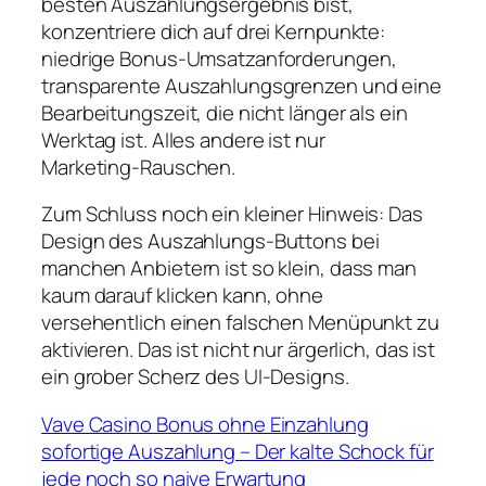
besten Auszahlungsergebnis bist,
konzentriere dich auf drei Kernpunkte:
niedrige Bonus‑Umsatzanforderungen,
transparente Auszahlungsgrenzen und eine
Bearbeitungszeit, die nicht länger als ein
Werktag ist. Alles andere ist nur
Marketing‑Rauschen.
Zum Schluss noch ein kleiner Hinweis: Das
Design des Auszahlungs‑Buttons bei
manchen Anbietern ist so klein, dass man
kaum darauf klicken kann, ohne
versehentlich einen falschen Menüpunkt zu
aktivieren. Das ist nicht nur ärgerlich, das ist
ein grober Scherz des UI‑Designs.
Vave Casino Bonus ohne Einzahlung
sofortige Auszahlung – Der kalte Schock für
jede noch so naive Erwartung