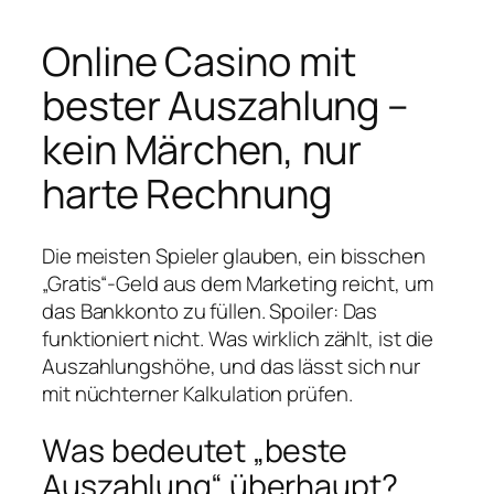
Online Casino mit
bester Auszahlung –
kein Märchen, nur
harte Rechnung
Die meisten Spieler glauben, ein bisschen
„Gratis“-Geld aus dem Marketing reicht, um
das Bankkonto zu füllen. Spoiler: Das
funktioniert nicht. Was wirklich zählt, ist die
Auszahlungshöhe, und das lässt sich nur
mit nüchterner Kalkulation prüfen.
Was bedeutet „beste
Auszahlung“ überhaupt?