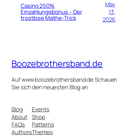
May
Casino 250%
13,
Einzahlungsbonus – Der
trostlose Mathe‑Trick
2026
Boozebrothersband.de
Auf www.boozebrothersband.de Schauen
Sie sich den neuesten Blog an
Blog
Events
About
Shop
FAQs
Patterns
Authors
Themes