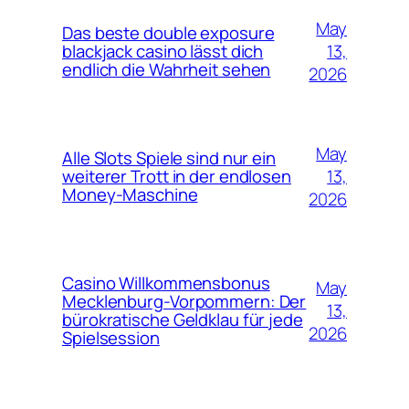
May
Das beste double exposure
13,
blackjack casino lässt dich
endlich die Wahrheit sehen
2026
May
Alle Slots Spiele sind nur ein
13,
weiterer Trott in der endlosen
Money‑Maschine
2026
Casino Willkommensbonus
May
Mecklenburg-Vorpommern: Der
13,
bürokratische Geldklau für jede
2026
Spielsession