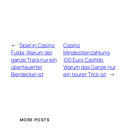
←
Spiel in Casino
Casino
Fulda: Warum der
Mindesteinzahlung
ganze Trara nur ein
100 Euro Cashlib:
überteuerter
Warum das Ganze nur
Bierdeckel ist
ein teurer Trick ist
→
MORE POSTS