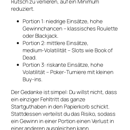
Rutsch zu verlieren, auf ein Minimum
reduziert.
Portion 1: niedrige Einsätze, hohe
Gewinnchancen – klassisches Roulette
oder Blackjack.
Portion 2: mittlere Einsätze,
medium‑Volatilität – Slots wie Book of
Dead.
Portion 3: riskante Einsätze, hohe
Volatilität – Poker‑Turniere mit kleinen
Buy‑ins.
Der Gedanke ist simpel: Du willst nicht, dass
ein einziger Fehltritt das ganze
Startguthaben in den Papierkorb schickt.
Stattdessen verteilst du das Risiko, sodass
ein Gewinn in einer Portion einen Verlust in
einer anderen ausgleichen kann.