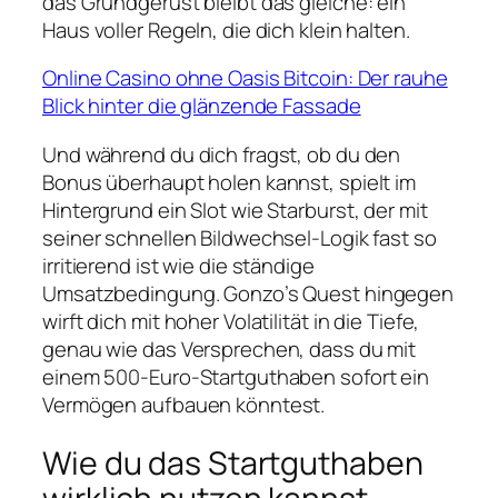
das Grundgerüst bleibt das gleiche: ein
Haus voller Regeln, die dich klein halten.
Online Casino ohne Oasis Bitcoin: Der rauhe
Blick hinter die glänzende Fassade
Und während du dich fragst, ob du den
Bonus überhaupt holen kannst, spielt im
Hintergrund ein Slot wie Starburst, der mit
seiner schnellen Bildwechsel‑Logik fast so
irritierend ist wie die ständige
Umsatzbedingung. Gonzo’s Quest hingegen
wirft dich mit hoher Volatilität in die Tiefe,
genau wie das Versprechen, dass du mit
einem 500‑Euro‑Startguthaben sofort ein
Vermögen aufbauen könntest.
Wie du das Startguthaben