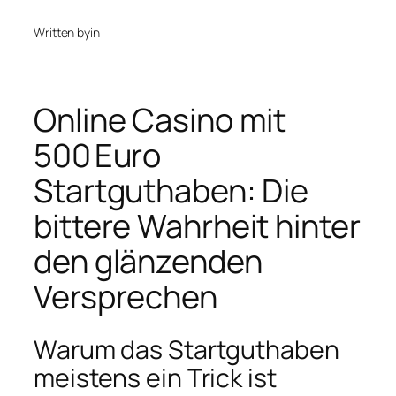
Written by
in
Online Casino mit
500 Euro
Startguthaben: Die
bittere Wahrheit hinter
den glänzenden
Versprechen
Warum das Startguthaben
meistens ein Trick ist