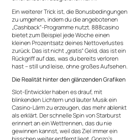
Ein weiterer Trick ist, die Bonusbedingungen
zu umgehen, indem du die angebotenen
„Cashback“-Programme nutzt. 888casino
bietet zum Beispiel jede Woche einen
kleinen Prozentsatz deines Nettoverlustes
zurück. Das ist nicht „gratis“ Geld, das ist ein
Rückgriff auf das, was du bereits verloren
hast – still und leise, ohne großes Aufsehen.
Die Realität hinter den glänzenden Grafiken
Slot-Entwickler haben es drauf, mit
blinkenden Lichtern und lauter Musik ein
Casino‑Lärm zu erzeugen, das mehr ablenkt
als erklärt. Der schnelle Spin von Starburst
erinnert an ein Wettrennen, das du nie
gewinnen kannst, weil das Ziel immer ein
bisschen weiter entfernt liegt. Gonzo’s