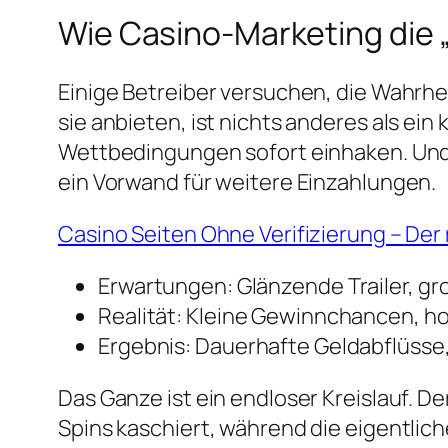
Wie Casino‑Marketing die „
Einige Betreiber versuchen, die Wahrhei
sie anbieten, ist nichts anderes als ein
Wettbedingungen sofort einhaken. Und d
ein Vorwand für weitere Einzahlungen.
Casino Seiten Ohne Verifizierung – Der
Erwartungen: Glänzende Trailer, g
Realität: Kleine Gewinnchancen, h
Ergebnis: Dauerhafte Geldabflüsse
Das Ganze ist ein endloser Kreislauf.
Spins kaschiert, während die eigentlic