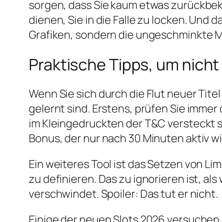
sorgen, dass Sie kaum etwas zurückbek
dienen, Sie in die Falle zu locken. Und 
Grafiken, sondern die ungeschminkte M
Praktische Tipps, um nicht
Wenn Sie sich durch die Flut neuer Tite
gelernt sind. Erstens, prüfen Sie immer 
im Kleingedruckten der T&C versteckt si
Bonus, der nur nach 30 Minuten aktiv wir
Ein weiteres Tool ist das Setzen von Li
zu definieren. Das zu ignorieren ist, al
verschwindet. Spoiler: Das tut er nicht.
Einige der neuen Slots 2026 versuchen,