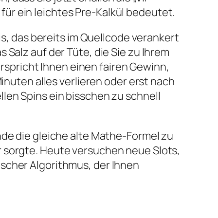
ür ein leichtes Pre‑Kalkül bedeutet.
is, das bereits im Quellcode verankert
 Salz auf der Tüte, die Sie zu Ihrem
verspricht Ihnen einen fairen Gewinn,
inuten alles verlieren oder erst nach
len Spins ein bisschen zu schnell
nde die gleiche alte Mathe‑Formel zu
r sorgte. Heute versuchen neue Slots,
scher Algorithmus, der Ihnen