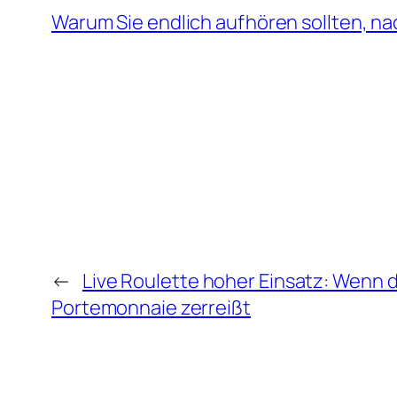
Warum Sie endlich aufhören sollten, na
←
Live Roulette hoher Einsatz: Wenn 
Portemonnaie zerreißt