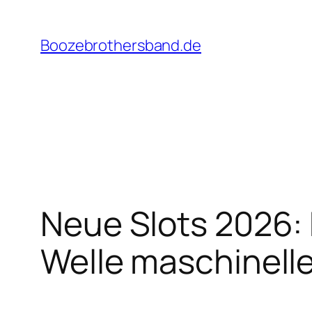
Skip
to
Boozebrothersband.de
content
Neue Slots 2026: 
Welle maschinelle