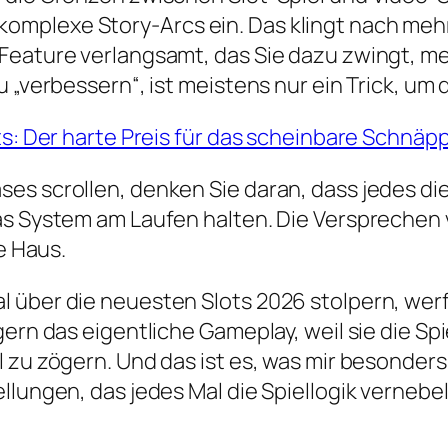
plexe Story‑Arcs ein. Das klingt nach mehr T
Feature verlangsamt, das Sie dazu zwingt, m
u „verbessern“, ist meistens nur ein Trick, um
ots: Der harte Preis für das scheinbare Schnä
ses scrollen, denken Sie daran, dass jedes d
as System am Laufen halten. Die Versprechen 
e Haus.
 über die neuesten Slots 2026 stolpern, werfe
gern das eigentliche Gameplay, weil sie die S
l zu zögern. Und das ist es, was mir besonder
ellungen, das jedes Mal die Spiellogik verneb