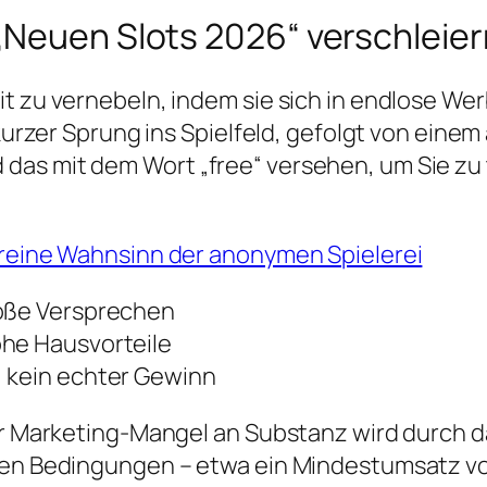
Neuen Slots 2026“ verschleiern
t zu vernebeln, indem sie sich in endlose Wer
 kurzer Sprung ins Spielfeld, gefolgt von einem
as mit dem Wort „free“ versehen, um Sie zu t
 reine Wahnsinn der anonymen Spielerei
roße Versprechen
ohe Hausvorteile
, kein echter Gewinn
 Der Marketing‑Mangel an Substanz wird durch
hen Bedingungen – etwa ein Mindestumsatz vo