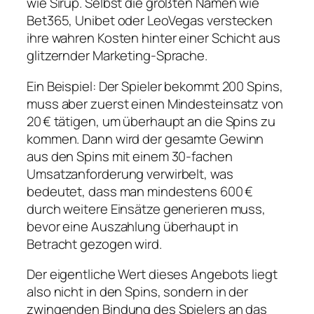
wie Sirup. Selbst die größten Namen wie
Bet365, Unibet oder LeoVegas verstecken
ihre wahren Kosten hinter einer Schicht aus
glitzernder Marketing‑Sprache.
Ein Beispiel: Der Spieler bekommt 200 Spins,
muss aber zuerst einen Mindesteinsatz von
20 € tätigen, um überhaupt an die Spins zu
kommen. Dann wird der gesamte Gewinn
aus den Spins mit einem 30‑fachen
Umsatzanforderung verwirbelt, was
bedeutet, dass man mindestens 600 €
durch weitere Einsätze generieren muss,
bevor eine Auszahlung überhaupt in
Betracht gezogen wird.
Der eigentliche Wert dieses Angebots liegt
also nicht in den Spins, sondern in der
zwingenden Bindung des Spielers an das