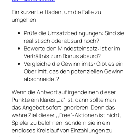
Ein kurzer Leitfaden, um die Falle zu
umgehen:
Prüfe die Umsatzbedingungen: Sind sie
realistisch oder absurd hoch?
Bewerte den Mindesteinsatz: Ist er im
Verhältnis zum Bonus absurd?
Vergleiche die Gewinnlimits: Gibt es ein
Oberlimit, das den potenziellen Gewinn
abschneidet?
Wenn die Antwort auf irgendeinen dieser
Punkte ein klares „Ja“ ist, dann sollte man
das Angebot sofort ignorieren. Denn das
wahre Ziel dieser „„Free“-Aktionen ist nicht,
Spieler zu belohnen, sondern sie in ein
endloses Kreislauf von Einzahlungen zu