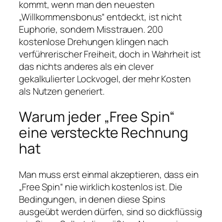
kommt, wenn man den neuesten
„Willkommensbonus“ entdeckt, ist nicht
Euphorie, sondern Misstrauen. 200
kostenlose Drehungen klingen nach
verführerischer Freiheit, doch in Wahrheit ist
das nichts anderes als ein clever
gekalkulierter Lockvogel, der mehr Kosten
als Nutzen generiert.
Warum jeder „Free Spin“
eine versteckte Rechnung
hat
Man muss erst einmal akzeptieren, dass ein
„Free Spin“ nie wirklich kostenlos ist. Die
Bedingungen, in denen diese Spins
ausgeübt werden dürfen, sind so dickflüssig