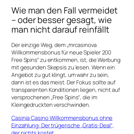
Wie man den Fall vermeidet
– oder besser gesagt, wie
man nicht darauf reinfällt
Der einzige Weg, dem „mrcasinova
Willkommensbonus für neue Spieler 200
Free Spins“ zu entkommen, ist, die Werbung
mit gesunden Skepsis zu lesen. Wenn ein
Angebot zu gut klingt, um wahr zu sein,
dann ist es das meist. Der Fokus sollte auf
transparenten Konditionen liegen, nicht auf
versprochenen „Free Spins“, die im
Kleingedruckten verschwinden.
Casinia Casino Willkommensbonus ohne
Einzahlung: Der trügerische „Gratis‑Deal“,
der nichts kostet