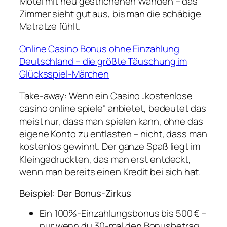
Motel mit neu gestrichenen Wänden – das
Zimmer sieht gut aus, bis man die schäbige
Matratze fühlt.
Online Casino Bonus ohne Einzahlung
Deutschland – die größte Täuschung im
Glücksspiel‑Märchen
Take‑away: Wenn ein Casino „kostenlose
casino online spiele“ anbietet, bedeutet das
meist nur, dass man spielen kann, ohne das
eigene Konto zu entlasten – nicht, dass man
kostenlos gewinnt. Der ganze Spaß liegt im
Kleingedruckten, das man erst entdeckt,
wenn man bereits einen Kredit bei sich hat.
Beispiel: Der Bonus‑Zirkus
Ein 100%‑Einzahlungsbonus bis 500 € –
nur wenn du 30‑mal den Bonusbetrag