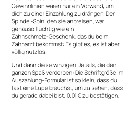
Gewinnlinien waren nur ein Vorwand, um
dich zu einer Einzahlung zu drängen. Der
Spindel-Spin, den sie anpreisen, war
genauso flüchtig wie ein
Zahnschmelz‑Geschenk, das du beim
Zahnarzt bekommst: Es gibt es, es ist aber
völlig nutzlos.
Und dann diese winzigen Details, die den
ganzen Spaß verderben: Die Schriftgröße im
Auszahlung‑Formular ist so klein, dass du
fast eine Lupe brauchst, um zu sehen, dass
du gerade dabei bist, 0,01 € zu bestätigen.