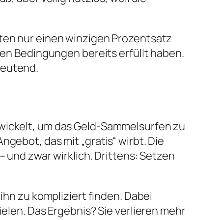
lten nur einen winzigen Prozentsatz
igen Bedingungen bereits erfüllt haben.
deutend.
twickelt, um das Geld‑Sammelsurfen zu
gebot, das mit „gratis“ wirbt. Die
– und zwar wirklich. Drittens: Setzen
ihn zu kompliziert finden. Dabei
ielen. Das Ergebnis? Sie verlieren mehr