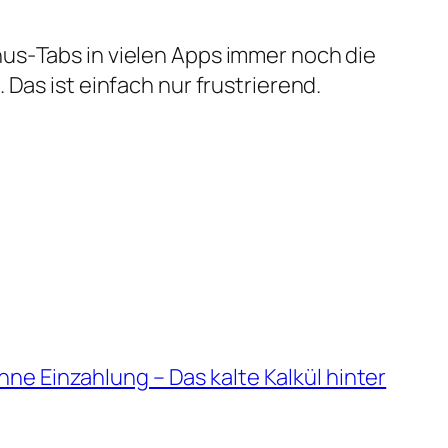
us‑Tabs in vielen Apps immer noch die
Das ist einfach nur frustrierend.
ne Einzahlung – Das kalte Kalkül hinter