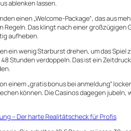
nus ablenken lassen.
wenden einen „Welcome‑Package“, das aus meh
 Regeln. Das klingt nach einer großzügigen Ge
tig aufheben.
hten ein wenig Starburst drehen, um das Spiel 
 48 Stunden verdoppeln. Das ist ein Zeitdruck,
den.
on einem „gratis bonus bei anmeldung“ locken l
echen können. Die Casinos dagegen jubeln, we
ng – Der harte Realitätscheck für Profis