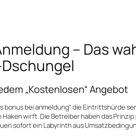
 Anmeldung – Das wa
o‑Dschungel
 jedem „Kostenlosen“ Angebot
is bonus bei anmeldung“ die Eintrittshürde sen
 Haken wirft. Die Betreiber haben das Prinzip 
bauen sofort ein Labyrinth aus Umsatzbeding