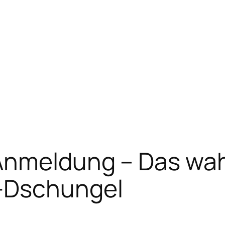
 Anmeldung – Das wa
o‑Dschungel