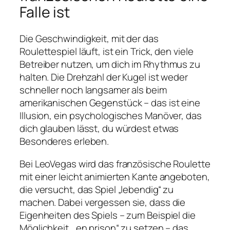
Falle ist
Die Geschwindigkeit, mit der das
Roulettespiel läuft, ist ein Trick, den viele
Betreiber nutzen, um dich im Rhythmus zu
halten. Die Drehzahl der Kugel ist weder
schneller noch langsamer als beim
amerikanischen Gegenstück – das ist eine
Illusion, ein psychologisches Manöver, das
dich glauben lässt, du würdest etwas
Besonderes erleben.
Bei LeoVegas wird das französische Roulette
mit einer leicht animierten Kante angeboten,
die versucht, das Spiel „lebendig“ zu
machen. Dabei vergessen sie, dass die
Eigenheiten des Spiels – zum Beispiel die
Möglichkeit, „en prison“ zu setzen – das