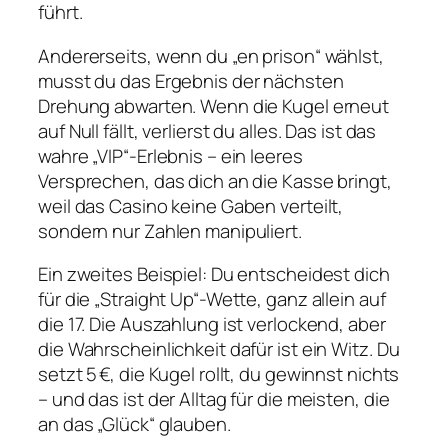
führt.
Andererseits, wenn du „en prison“ wählst,
musst du das Ergebnis der nächsten
Drehung abwarten. Wenn die Kugel erneut
auf Null fällt, verlierst du alles. Das ist das
wahre „VIP“-Erlebnis – ein leeres
Versprechen, das dich an die Kasse bringt,
weil das Casino keine Gaben verteilt,
sondern nur Zahlen manipuliert.
Ein zweites Beispiel: Du entscheidest dich
für die „Straight Up“-Wette, ganz allein auf
die 17. Die Auszahlung ist verlockend, aber
die Wahrscheinlichkeit dafür ist ein Witz. Du
setzt 5 €, die Kugel rollt, du gewinnst nichts
– und das ist der Alltag für die meisten, die
an das „Glück“ glauben.