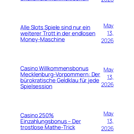
May
Alle Slots Spiele sind nur ein
13,
weiterer Trott in der endlosen
Money‑Maschine
2026
Casino Willkommensbonus
May
Mecklenburg-Vorpommern: Der
13,
bürokratische Geldklau für jede
2026
Spielsession
May
Casino 250%
13,
Einzahlungsbonus – Der
trostlose Mathe‑Trick
2026