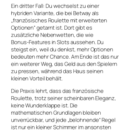
Ein dritter Fall: Du wechselst zu einer
hybriden Variante, die bei Betway als
„französisches Roulette mit erweiterten
Optionen“ getarnt ist. Dort gibt es
zusätzliche Nebenwetten, die wie
Bonus‑Features in Slots aussehen. Du
steigst ein, weil du denkst, mehr Optionen
bedeuten mehr Chance. Am Ende ist das nur
ein weiterer Weg, das Geld aus den Spielern
zu pressen, während das Haus seinen
kleinen Vorteil behält.
Die Praxis lehrt, dass das französische
Roulette, trotz seiner scheinbaren Eleganz,
keine Wunderklappe ist. Die
mathematischen Grundlagen bleiben
unverrückbar, und jede „belohnende“ Regel
ist nur ein kleiner Schimmer im ansonsten