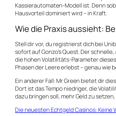
Kassierautomaten‑Modell ist. Denn sobal
Hausvorteil dominiert wird – in Kraft.
Wie die Praxis aussieht: B
Stell dir vor, du registrierst dich bei 
sofort auf Gonzo’s Quest. Der schnelle,
die hohen Volatilitäts‑Parameter diese
Phasen der Leere erlebst – genau wie bei
Ein anderer Fall: Mr Green bietet dir di
Dort ist das Tempo niedriger, die Volatil
dazu bringen soll, mehr Geld zu setzen,
Die neuesten Echtgeld Casinos: Keine 