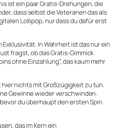
s ist ein paar Gratis‑Drehungen, die
der, dass selbst die Veteranen das als
italen Lollipop, nur dass du dafür erst
Exklusivität. In Wahrheit ist das nur ein
ust fragst, ob das Gratis‑Gimmick
Spins ohne Einzahlung”, das kaum mehr
 hier nichts mit Großzügigkeit zu tun.
l deine Gewinne wieder verschwinden.
 bevor du überhaupt den ersten Spin
usen, das im Kern ein