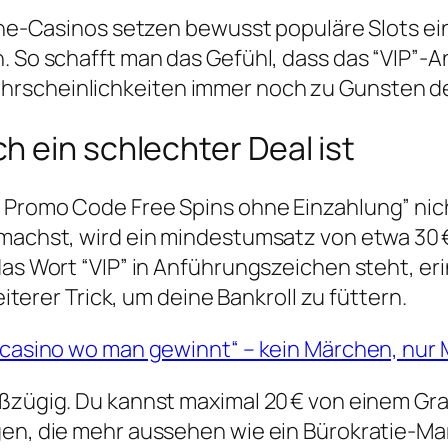
line‑Casinos setzen bewusst populäre Slots ein
n. So schafft man das Gefühl, dass das “VIP”‑
rscheinlichkeiten immer noch zu Gunsten de
 ein schlechter Deal ist
Promo Code Free Spins ohne Einzahlung” nichts 
machst, wird ein mindestumsatz von etwa 30 € 
das Wort “VIP” in Anführungszeichen steht, er
eiterer Trick, um deine Bankroll zu füttern.
e casino wo man gewinnt“ – kein Märchen, nur
oßzügig. Du kannst maximal 20 € von einem Gra
en, die mehr aussehen wie ein Bürokratie‑Mar