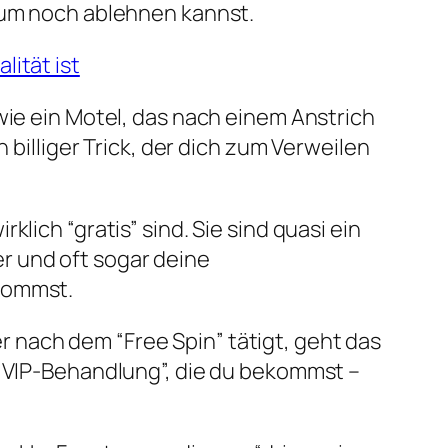
kaum noch ablehnen kannst.
lität ist
wie ein Motel, das nach einem Anstrich
 billiger Trick, der dich zum Verweilen
lich “gratis” sind. Sie sind quasi ein
r und oft sogar deine
ekommst.
ler nach dem “Free Spin” tätigt, geht das
 “VIP‑Behandlung”, die du bekommst –