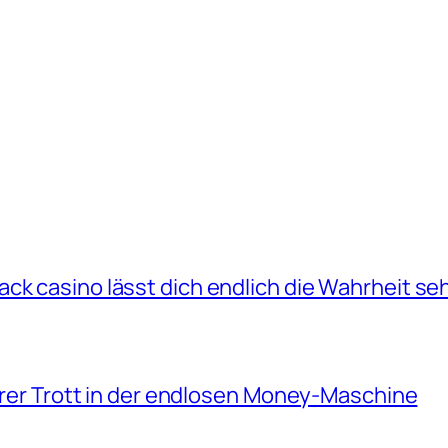
ck casino lässt dich endlich die Wahrheit se
terer Trott in der endlosen Money‑Maschine