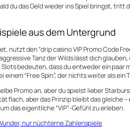
d du das Geld wieder ins Spiel bringst, tritt
eispiele aus dem Untergrund
Unibet, nutzt den “drip casino VIP Promo Code 
 aggressive Tanz der Wilds lässt dich glauben
s Slots bedeuten, dass du entweder ein paar 
 einem “Free Spin”, der nichts weiter als ein T
eselbe Promo an, aber du spielst lieber Starbur
ität flach, aber das Prinzip bleibt das gleiche
 um das eigentliche “VIP”‑Gefühl zu erleben.
Wunder, nur nüchterne Zahlenspiele