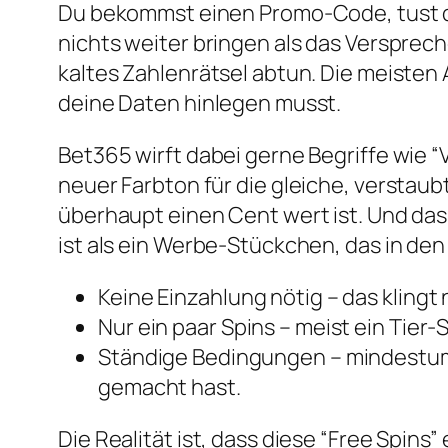
Du bekommst einen Promo‑Code, tust das
nichts weiter bringen als das Versprech
kaltes Zahlenrätsel abtun. Die meisten A
deine Daten hinlegen musst.
Bet365 wirft dabei gerne Begriffe wie “V
neuer Farbton für die gleiche, verstaub
überhaupt einen Cent wert ist. Und das
ist als ein Werbe‑Stückchen, das in den 
Keine Einzahlung nötig – das klingt
Nur ein paar Spins – meist ein Tier‑
Ständige Bedingungen – mindestums
gemacht hast.
Die Realität ist, dass diese “Free Spins