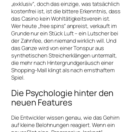
„exklusiv“, doch das einzige, was tatsächlich
kostenfrei ist, ist die bittere Erkenntnis, dass
das Casino kein Wohltätigkeitsverein ist.
Wer heute „free spins“ anpreist, verkauft im
Grunde nur ein Stück Luft – ein Lutscher bei
der Zahnfee, den niemand wirklich will. Und
das Ganze wird von einer Tonspur aus
synthetischen Streicherklängen untermalt,
die mehr nach Hintergrundgeräusch einer
Shopping‑Mall klingt als nach ernsthaftem
Spiel.
Die Psychologie hinter den
neuen Features
Die Entwickler wissen genau, wie das Gehirn
auf kleine Belohnungen reagiert. Wenn ein