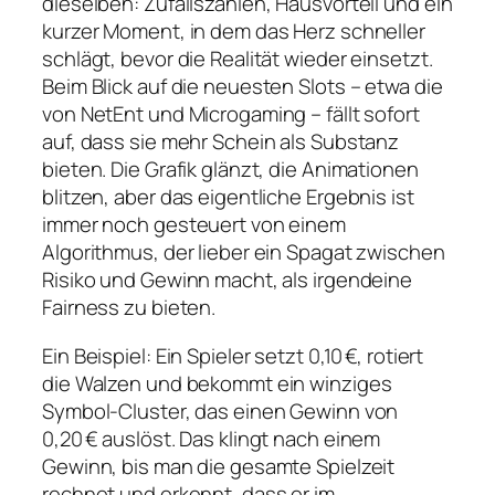
dieselben: Zufallszahlen, Hausvorteil und ein
kurzer Moment, in dem das Herz schneller
schlägt, bevor die Realität wieder einsetzt.
Beim Blick auf die neuesten Slots – etwa die
von NetEnt und Microgaming – fällt sofort
auf, dass sie mehr Schein als Substanz
bieten. Die Grafik glänzt, die Animationen
blitzen, aber das eigentliche Ergebnis ist
immer noch gesteuert von einem
Algorithmus, der lieber ein Spagat zwischen
Risiko und Gewinn macht, als irgendeine
Fairness zu bieten.
Ein Beispiel: Ein Spieler setzt 0,10 €, rotiert
die Walzen und bekommt ein winziges
Symbol‑Cluster, das einen Gewinn von
0,20 € auslöst. Das klingt nach einem
Gewinn, bis man die gesamte Spielzeit
rechnet und erkennt, dass er im