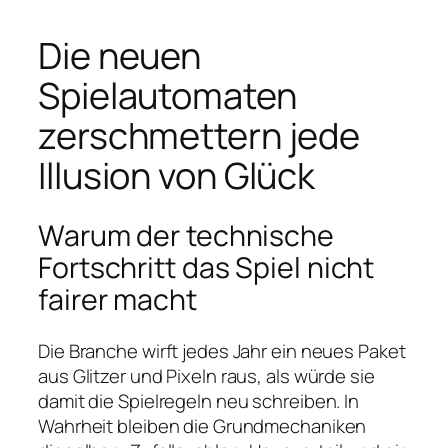
Die neuen
Spielautomaten
zerschmettern jede
Illusion von Glück
Warum der technische
Fortschritt das Spiel nicht
fairer macht
Die Branche wirft jedes Jahr ein neues Paket
aus Glitzer und Pixeln raus, als würde sie
damit die Spielregeln neu schreiben. In
Wahrheit bleiben die Grundmechaniken