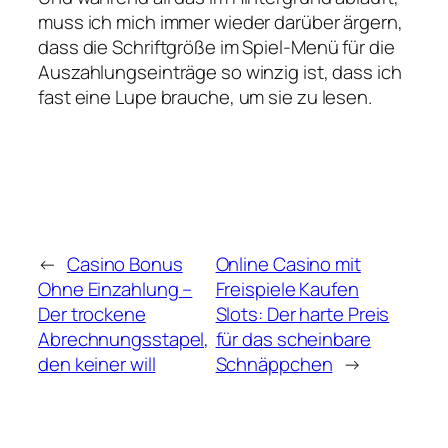
muss ich mich immer wieder darüber ärgern,
dass die Schriftgröße im Spiel‑Menü für die
Auszahlungseinträge so winzig ist, dass ich
fast eine Lupe brauche, um sie zu lesen.
←
Casino Bonus
Online Casino mit
Ohne Einzahlung –
Freispiele Kaufen
Der trockene
Slots: Der harte Preis
Abrechnungsstapel,
für das scheinbare
den keiner will
Schnäppchen
→