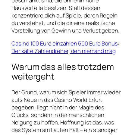
beschränkt sind, die ohnehin hohe
Hausvorteile besitzen. Stattdessen
konzentriere dich auf Spiele, deren Regeln
du verstehst, und die dir eine realistische
Vorstellung von Gewinn und Verlust geben.
Casino 100 Euro einzahlen 500 Euro Bonus:
Der kalte Zahlendreher, den niemand mag
Warum das alles trotzdem
weitergeht
Der Grund, warum sich Spieler immer wieder
aufs Neue in das Casino World Erfurt
begeben, liegt nicht in der Magie des
Glücks, sondern in der menschlichen
Neigung zu hoffen. Hoffnung ist das, was
das System am Laufen hält – ein ständiger