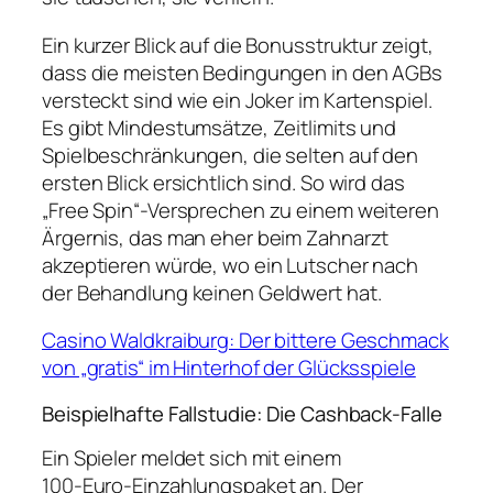
Ein kurzer Blick auf die Bonusstruktur zeigt,
dass die meisten Bedingungen in den AGBs
versteckt sind wie ein Joker im Kartenspiel.
Es gibt Mindestumsätze, Zeitlimits und
Spielbeschränkungen, die selten auf den
ersten Blick ersichtlich sind. So wird das
„Free Spin“-Versprechen zu einem weiteren
Ärgernis, das man eher beim Zahnarzt
akzeptieren würde, wo ein Lutscher nach
der Behandlung keinen Geldwert hat.
Casino Waldkraiburg: Der bittere Geschmack
von „gratis“ im Hinterhof der Glücksspiele
Beispielhafte Fallstudie: Die Cashback‑Falle
Ein Spieler meldet sich mit einem
100‑Euro‑Einzahlungspaket an. Der