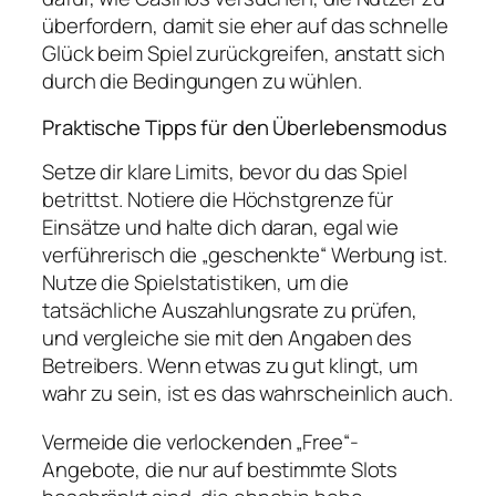
überfordern, damit sie eher auf das schnelle
Glück beim Spiel zurückgreifen, anstatt sich
durch die Bedingungen zu wühlen.
Praktische Tipps für den Überlebensmodus
Setze dir klare Limits, bevor du das Spiel
betrittst. Notiere die Höchstgrenze für
Einsätze und halte dich daran, egal wie
verführerisch die „geschenkte“ Werbung ist.
Nutze die Spielstatistiken, um die
tatsächliche Auszahlungsrate zu prüfen,
und vergleiche sie mit den Angaben des
Betreibers. Wenn etwas zu gut klingt, um
wahr zu sein, ist es das wahrscheinlich auch.
Vermeide die verlockenden „Free“-
Angebote, die nur auf bestimmte Slots