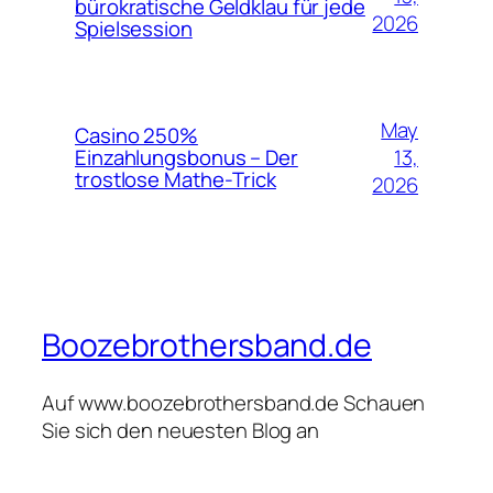
bürokratische Geldklau für jede
2026
Spielsession
May
Casino 250%
13,
Einzahlungsbonus – Der
trostlose Mathe‑Trick
2026
Boozebrothersband.de
Auf www.boozebrothersband.de Schauen
Sie sich den neuesten Blog an