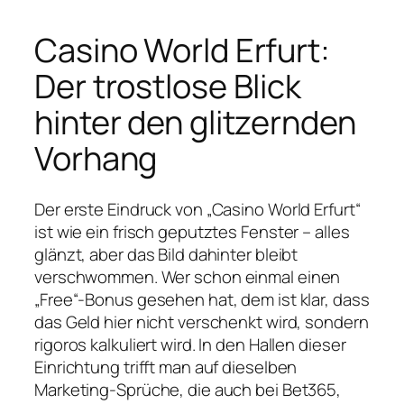
Casino World Erfurt:
Der trostlose Blick
hinter den glitzernden
Vorhang
Der erste Eindruck von „Casino World Erfurt“
ist wie ein frisch geputztes Fenster – alles
glänzt, aber das Bild dahinter bleibt
verschwommen. Wer schon einmal einen
„Free“-Bonus gesehen hat, dem ist klar, dass
das Geld hier nicht verschenkt wird, sondern
rigoros kalkuliert wird. In den Hallen dieser
Einrichtung trifft man auf dieselben
Marketing‑Sprüche, die auch bei Bet365,