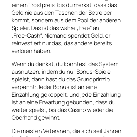
einem Trostpreis, bis du merkst, dass das
Geld nie aus den Taschen der Betreiber
kommt, sondern aus dem Pool der anderen
Spieler. Das ist das wahre „Free“ an
„Free‑Cash“. Niemand spendet Geld, er
reinvestiert nur das, das andere bereits
verloren haben.
Wenn du denkst, du könntest das System
ausnutzen, indem du nur Bonus‑Spiele
spielst, dann hast du das Grundprinzip
verpennt: Jeder Bonus ist an eine
Einzahlung gekoppelt, und jede Einzahlung
ist an eine Erwartung gebunden, dass du
weiter spielst, bis das Casino wieder die
Oberhand gewinnt.
Die meisten Veteranen, die sich seit Jahren