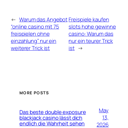
←
Warum das Angebot
Freispiele kaufen
“online casino mit 75
slots hohe gewinne
freispielen ohne
casino: Warum das
einzahlung” nur ein
nur ein teurer Trick
weiterer Trick ist
ist
→
MORE POSTS
May
Das beste double exposure
13,
blackjack casino lässt dich
endlich die Wahrheit sehen
2026