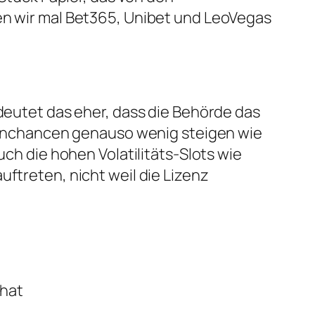
gen wir mal Bet365, Unibet und LeoVegas
edeutet das eher, dass die Behörde das
ewinnchancen genauso wenig steigen wie
uch die hohen Volatilitäts‑Slots wie
uftreten, nicht weil die Lizenz
 hat