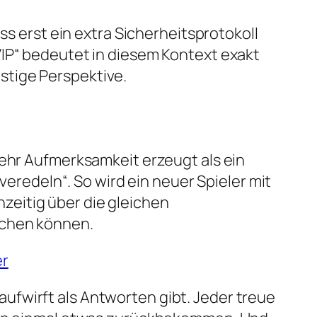
ss erst ein extra Sicherheitsprotokoll
VIP“ bedeutet in diesem Kontext exakt
ristige Perspektive.
mehr Aufmerksamkeit erzeugt als ein
veredeln“. So wird ein neuer Spieler mit
zeitig über die gleichen
achen können.
er
ufwirft als Antworten gibt. Jeder treue