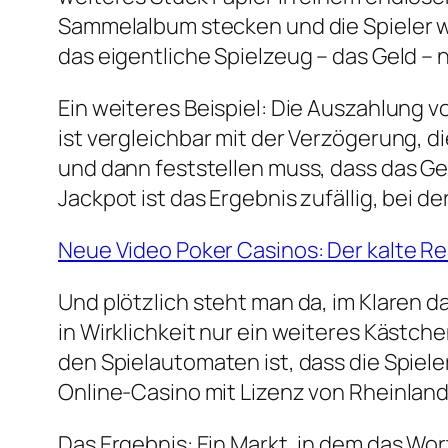
Sammelalbum stecken und die Spieler wi
das eigentliche Spielzeug – das Geld – n
Ein weiteres Beispiel: Die Auszahlung v
ist vergleichbar mit der Verzögerung, 
und dann feststellen muss, dass das Ge
Jackpot ist das Ergebnis zufällig, bei d
Neue Video Poker Casinos: Der kalte Re
Und plötzlich steht man da, im Klaren d
in Wirklichkeit nur ein weiteres Kästch
den Spielautomaten ist, dass die Spiele
Online‑Casino mit Lizenz von Rheinland‑
Das Ergebnis: Ein Markt, in dem das Wor