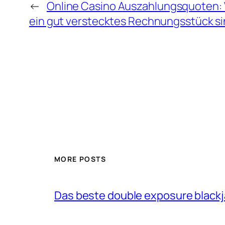
←
Online Casino Auszahlungsquoten: 
ein gut verstecktes Rechnungsstück s
MORE POSTS
Das beste double exposure blackja