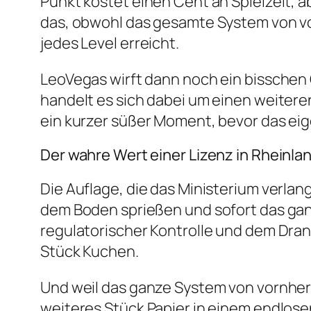
Punkt kostet einen Cent an Spielzeit,
das, obwohl das gesamte System von vor
jedes Level erreicht.
LeoVegas wirft dann noch ein bisschen 
handelt es sich dabei um einen weiteren
ein kurzer süßer Moment, bevor das eig
Der wahre Wert einer Lizenz in Rheinla
Die Auflage, die das Ministerium verlangt
dem Boden sprießen und sofort das gan
regulatorischer Kontrolle und dem Drang
Stück Kuchen.
Und weil das ganze System von vornhere
weiteres Stück Papier in einem endlosen