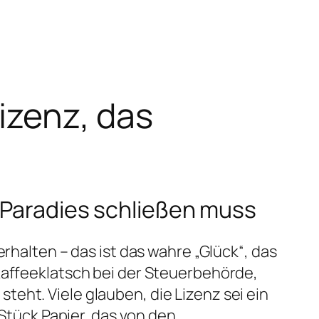
Lizenz, das
r‑Paradies schließen muss
rhalten – das ist das wahre „Glück“, das
Kaffeeklatsch bei der Steuerbehörde,
eht. Viele glauben, die Lizenz sei ein
 Stück Papier, das von den