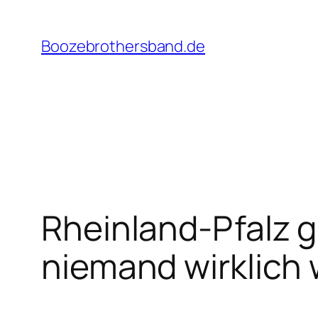
Skip
to
Boozebrothersband.de
content
Rheinland‑Pfalz gr
niemand wirklich w