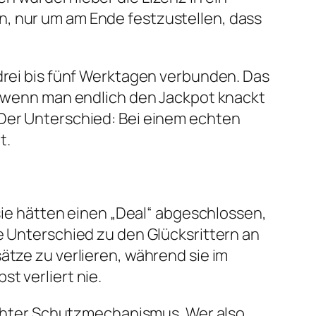
n, nur um am Ende festzustellen, dass
 drei bis fünf Werktagen verbunden. Das
t, wenn man endlich den Jackpot knackt
 Der Unterschied: Bei einem echten
t.
 sie hätten einen „Deal“ abgeschlossen,
e Unterschied zu den Glücksrittern an
ätze zu verlieren, während sie im
t verliert nie.
 echter Schutzmechanismus. Wer also