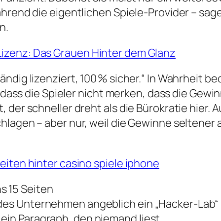
ährend die eigentlichen Spiele‑Provider – sa
n.
izenz: Das Grauen Hinter dem Glanz
ndig lizenziert, 100 % sicher.“ In Wahrheit b
ft, dass die Spieler nicht merken, dass die G
der schneller dreht als die Bürokratie hier. A
lagen – aber nur, weil die Gewinne seltener a
eiten hinter casino spiele iphone
s 15 Seiten
edes Unternehmen angeblich ein „Hacker‑Lab“
 ein Paragraph, den niemand liest