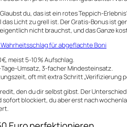
ubst du, das ist ein rotes Teppich‑Erlebnis? N
das Licht zu grell ist. Der Gratis‑Bonus ist ge
igentlich nicht brauchst, und das Ganze koste
 Wahrheitsschlag für abgeflachte Boni
€, meist 5‑10 % Aufschlag.
Tage‑Umsatz, 3‑facher Mindesteinsatz.
ngszeit, oft mit extra Schritt „Verifizierung 
Kredit, den du dir selbst gibst. Der Unterschie
d sofort blockiert, du aber erst nach wochenl
rt.
50 Euro perfektionieren