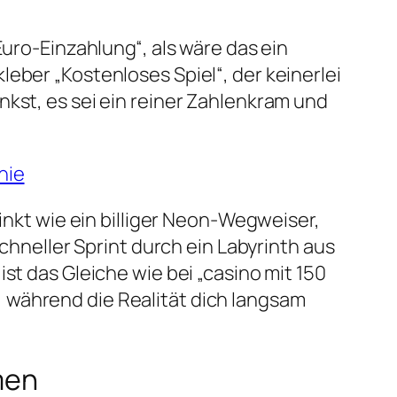
Euro‑Einzahlung“, als wäre das ein
eber „Kostenloses Spiel“, der keinerlei
nkst, es sei ein reiner Zahlenkram und
nie
linkt wie ein billiger Neon‑Wegweiser,
schneller Sprint durch ein Labyrinth aus
st das Gleiche wie bei „casino mit 150
 während die Realität dich langsam
men