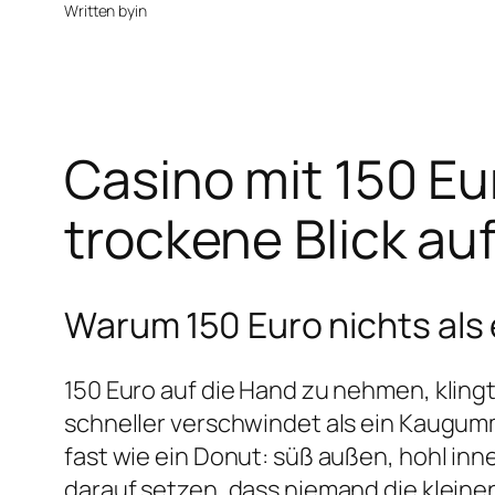
Written by
in
Casino mit 150 E
trockene Blick au
Warum 150 Euro nichts als 
150 Euro auf die Hand zu nehmen, kling
schneller verschwindet als ein Kaugumm
fast wie ein Donut: süß außen, hohl inne
darauf setzen, dass niemand die kleine