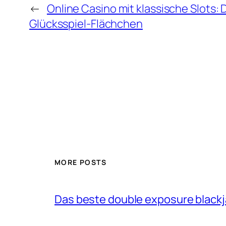
←
Online Casino mit klassische Slots: 
Glücksspiel‑Flächchen
MORE POSTS
Das beste double exposure blackja