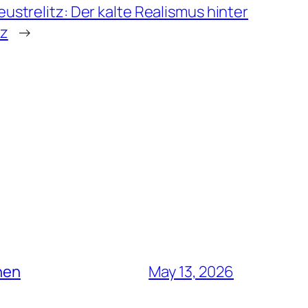
ustrelitz: Der kalte Realismus hinter
nz
→
hen
May 13, 2026