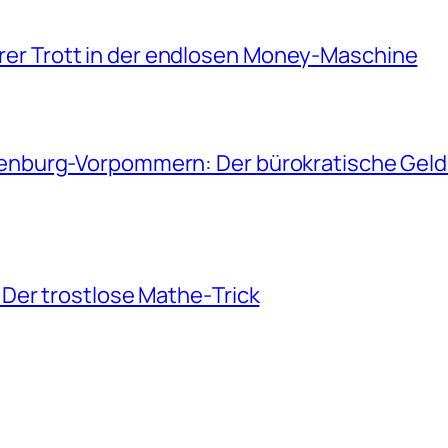
terer Trott in der endlosen Money‑Maschine
burg-Vorpommern: Der bürokratische Geldk
Der trostlose Mathe‑Trick