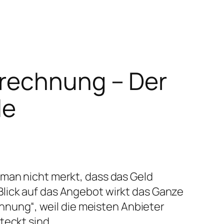
yrechnung – Der
le
 man nicht merkt, dass das Geld
lick auf das Angebot wirkt das Ganze
chnung“, weil die meisten Anbieter
teckt sind.