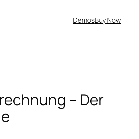
Demos
Buy Now
yrechnung – Der
le