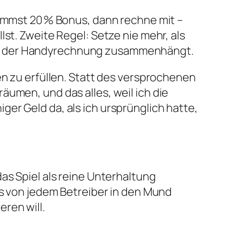
kommst 20 % Bonus, dann rechne mit –
st. Zweite Regel: Setze nie mehr, als
s mit der Handyrechnung zusammenhängt.
en zu erfüllen. Statt des versprochenen
äumen, und das alles, weil ich die
er Geld da, als ich ursprünglich hatte,
as Spiel als reine Unterhaltung
as von jedem Betreiber in den Mund
ren will.