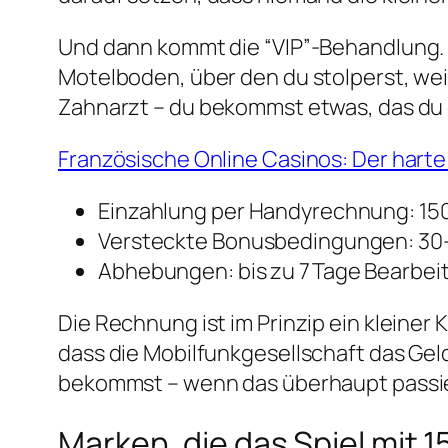
Und dann kommt die “VIP”‑Behandlung. Gla
Motelboden, über den du stolperst, weil 
Zahnarzt – du bekommst etwas, das du e
Französische Online Casinos: Der harte
Einzahlung per Handyrechnung: 150 
Versteckte Bonusbedingungen: 30‑
Abhebungen: bis zu 7 Tage Bearbeitu
Die Rechnung ist im Prinzip ein kleiner 
dass die Mobilfunkgesellschaft das Gel
bekommst – wenn das überhaupt passie
Marken, die das Spiel mit 1