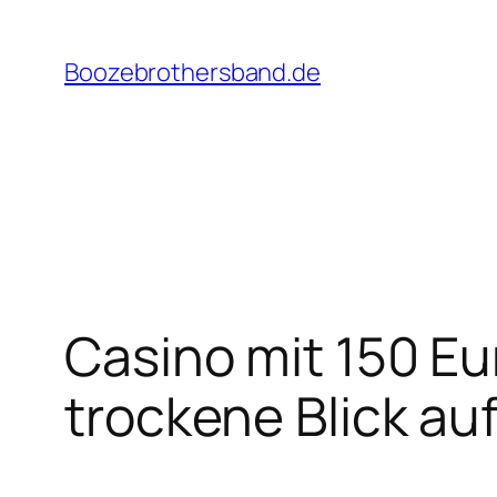
Skip
to
Boozebrothersband.de
content
Casino mit 150 E
trockene Blick au