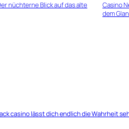
Der nüchterne Blick auf das alte
Casino Ne
dem Gla
ck casino lässt dich endlich die Wahrheit se