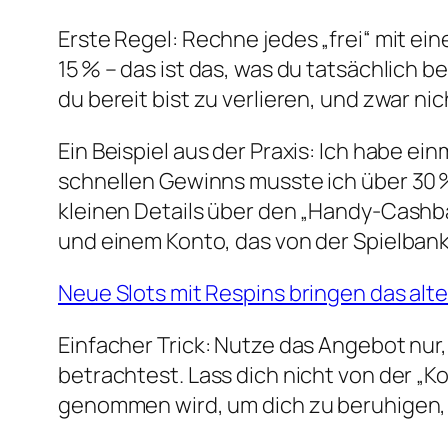
Erste Regel: Rechne jedes „frei“ mit e
15 % – das ist das, was du tatsächlich 
du bereit bist zu verlieren, und zwar n
Ein Beispiel aus der Praxis: Ich habe e
schnellen Gewinns musste ich über 30 % 
kleinen Details über den „Handy‑Cashba
und einem Konto, das von der Spielbank 
Neue Slots mit Respins bringen das al
Einfacher Trick: Nutze das Angebot nur,
betrachtest. Lass dich nicht von der „K
genommen wird, um dich zu beruhigen, w