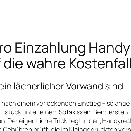
uro Einzahlung Hand
f die wahre Kostenfal
ein lächerlicher Vorwand sind
t nach einem verlockenden Einstieg – solange
istück unter einem Sofakissen. Beim ersten B
n. Der eigentliche Trick liegt in der „Handyre
n Gebühren prüft, die im Kleingedruckten vers