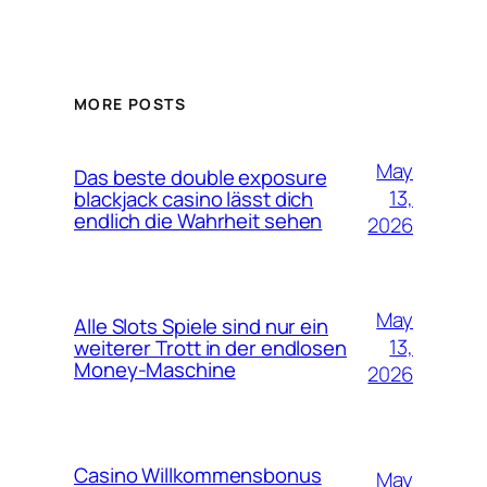
MORE POSTS
May
Das beste double exposure
13,
blackjack casino lässt dich
endlich die Wahrheit sehen
2026
May
Alle Slots Spiele sind nur ein
13,
weiterer Trott in der endlosen
Money‑Maschine
2026
Casino Willkommensbonus
May