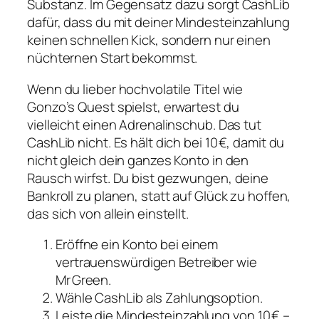
Substanz. Im Gegensatz dazu sorgt CashLib
dafür, dass du mit deiner Mindesteinzahlung
keinen schnellen Kick, sondern nur einen
nüchternen Start bekommst.
Wenn du lieber hochvolatile Titel wie
Gonzo’s Quest spielst, erwartest du
vielleicht einen Adrenalinschub. Das tut
CashLib nicht. Es hält dich bei 10 €, damit du
nicht gleich dein ganzes Konto in den
Rausch wirfst. Du bist gezwungen, deine
Bankroll zu planen, statt auf Glück zu hoffen,
das sich von allein einstellt.
Eröffne ein Konto bei einem
vertrauenswürdigen Betreiber wie
Mr Green.
Wähle CashLib als Zahlungsoption.
Leiste die Mindesteinzahlung von 10 € –