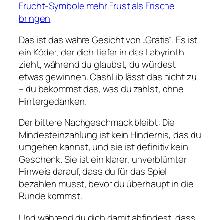
Frucht-Symbole mehr Frust als Frische
bringen
Das ist das wahre Gesicht von „Gratis“. Es ist
ein Köder, der dich tiefer in das Labyrinth
zieht, während du glaubst, du würdest
etwas gewinnen. CashLib lässt das nicht zu
– du bekommst das, was du zahlst, ohne
Hintergedanken.
Der bittere Nachgeschmack bleibt: Die
Mindesteinzahlung ist kein Hindernis, das du
umgehen kannst, und sie ist definitiv kein
Geschenk. Sie ist ein klarer, unverblümter
Hinweis darauf, dass du für das Spiel
bezahlen musst, bevor du überhaupt in die
Runde kommst.
Und während du dich damit abfindest, dass