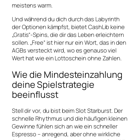
meistens warm.
Und während du dich durch das Labyrinth
der Optionen kämpfst, bietet CashLib keine
„Gratis“-Spins, die dir das Leben erleichtern
sollen. „Free“ ist hier nur ein Wort, das in den
AGBs versteckt wird, wo es genauso viel
Wert hat wie ein Lottoschein ohne Zahlen.
Wie die Mindesteinzahlung
deine Spielstrategie
beeinflusst
Stell dir vor, du bist beim Slot Starburst. Der
schnelle Rhythmus und die häufigen kleinen
Gewinne fühlen sich an wie ein schneller
Espresso – anregend, aber ohne wirkliche