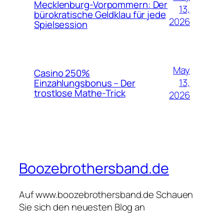
Mecklenburg-Vorpommern: Der
13,
bürokratische Geldklau für jede
2026
Spielsession
May
Casino 250%
13,
Einzahlungsbonus – Der
trostlose Mathe‑Trick
2026
Boozebrothersband.de
Auf www.boozebrothersband.de Schauen
Sie sich den neuesten Blog an