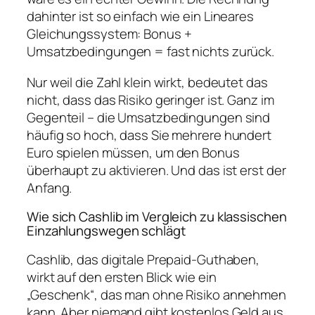
dahinter ist so einfach wie ein Lineares
Gleichungssystem: Bonus +
Umsatzbedingungen = fast nichts zurück.
Nur weil die Zahl klein wirkt, bedeutet das
nicht, dass das Risiko geringer ist. Ganz im
Gegenteil – die Umsatzbedingungen sind
häufig so hoch, dass Sie mehrere hundert
Euro spielen müssen, um den Bonus
überhaupt zu aktivieren. Und das ist erst der
Anfang.
Wie sich Cashlib im Vergleich zu klassischen
Einzahlungswegen schlägt
Cashlib, das digitale Prepaid‑Guthaben,
wirkt auf den ersten Blick wie ein
„Geschenk“, das man ohne Risiko annehmen
kann. Aber niemand gibt kostenlos Geld aus,