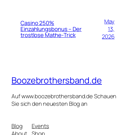
May
Casino 250%
13,
Einzahlungsbonus – Der
trostlose Mathe‑Trick
2026
Boozebrothersband.de
Auf www.boozebrothersband.de Schauen
Sie sich den neuesten Blog an
Blog
Events
About
Shop