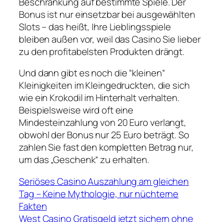
Beschränkung auf bestimmte Spiele. Der
Bonus ist nur einsetzbar bei ausgewählten
Slots – das heißt, Ihre Lieblingsspiele
bleiben außen vor, weil das Casino Sie lieber
zu den profitabelsten Produkten drängt.
Und dann gibt es noch die “kleinen“
Kleinigkeiten im Kleingedruckten, die sich
wie ein Krokodil im Hinterhalt verhalten.
Beispielsweise wird oft eine
Mindesteinzahlung von 20 Euro verlangt,
obwohl der Bonus nur 25 Euro beträgt. So
zahlen Sie fast den kompletten Betrag nur,
um das „Geschenk“ zu erhalten.
Seriöses Casino Auszahlung am gleichen
Tag – Keine Mythologie, nur nüchterne
Fakten
West Casino Gratisgeld jetzt sichern ohne