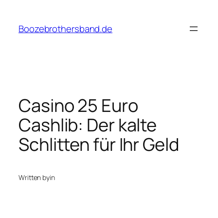
Skip
to
Boozebrothersband.de
content
Casino 25 Euro
Cashlib: Der kalte
Schlitten für Ihr Geld
Written by
in