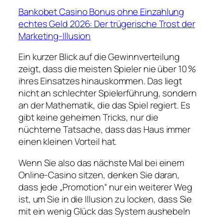
Bankobet Casino Bonus ohne Einzahlung
echtes Geld 2026: Der trügerische Trost der
Marketing‑Illusion
Ein kurzer Blick auf die Gewinnverteilung
zeigt, dass die meisten Spieler nie über 10 %
ihres Einsatzes hinauskommen. Das liegt
nicht an schlechter Spielerführung, sondern
an der Mathematik, die das Spiel regiert. Es
gibt keine geheimen Tricks, nur die
nüchterne Tatsache, dass das Haus immer
einen kleinen Vorteil hat.
Wenn Sie also das nächste Mal bei einem
Online‑Casino sitzen, denken Sie daran,
dass jede „Promotion“ nur ein weiterer Weg
ist, um Sie in die Illusion zu locken, dass Sie
mit ein wenig Glück das System aushebeln