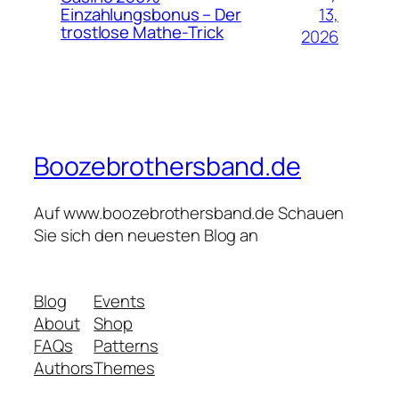
13,
Einzahlungsbonus – Der
trostlose Mathe‑Trick
2026
Boozebrothersband.de
Auf www.boozebrothersband.de Schauen
Sie sich den neuesten Blog an
Blog
Events
About
Shop
FAQs
Patterns
Authors
Themes