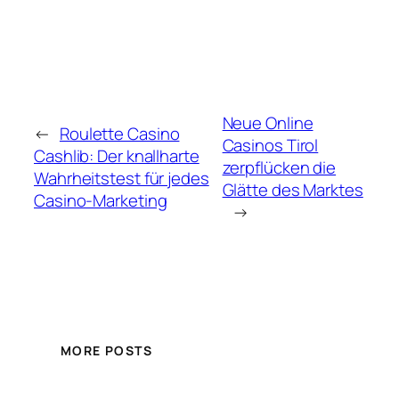
Neue Online
←
Roulette Casino
Casinos Tirol
Cashlib: Der knallharte
zerpflücken die
Wahrheitstest für jedes
Glätte des Marktes
Casino‑Marketing
→
MORE POSTS