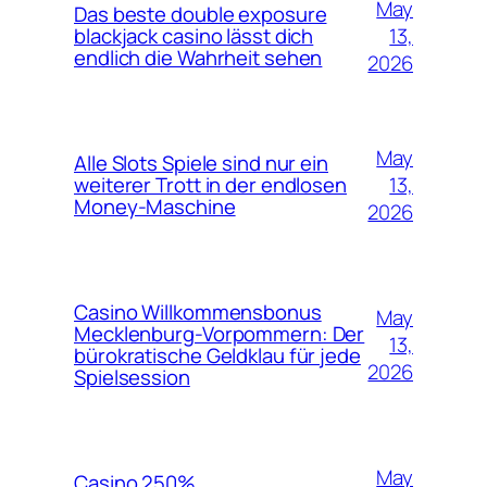
May
Das beste double exposure
13,
blackjack casino lässt dich
endlich die Wahrheit sehen
2026
May
Alle Slots Spiele sind nur ein
13,
weiterer Trott in der endlosen
Money‑Maschine
2026
Casino Willkommensbonus
May
Mecklenburg-Vorpommern: Der
13,
bürokratische Geldklau für jede
2026
Spielsession
May
Casino 250%