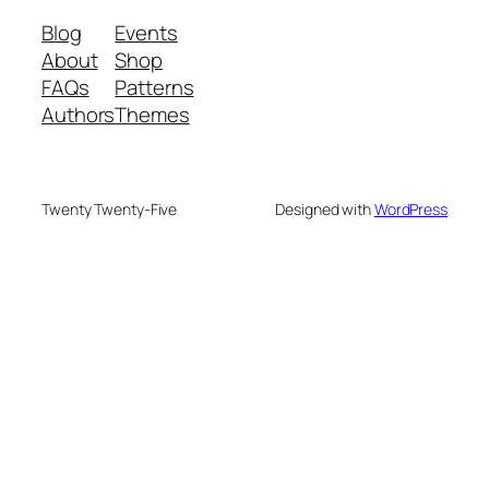
Blog
Events
About
Shop
FAQs
Patterns
Authors
Themes
Twenty Twenty-Five
Designed with
WordPress