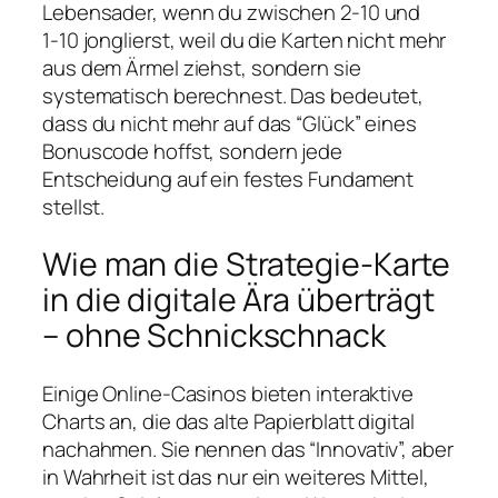
Lebensader, wenn du zwischen 2‑10 und
1‑10 jonglierst, weil du die Karten nicht mehr
aus dem Ärmel ziehst, sondern sie
systematisch berechnest. Das bedeutet,
dass du nicht mehr auf das “Glück” eines
Bonuscode hoffst, sondern jede
Entscheidung auf ein festes Fundament
stellst.
Wie man die Strategie‑Karte
in die digitale Ära überträgt
– ohne Schnickschnack
Einige Online‑Casinos bieten interaktive
Charts an, die das alte Papierblatt digital
nachahmen. Sie nennen das “Innovativ”, aber
in Wahrheit ist das nur ein weiteres Mittel,