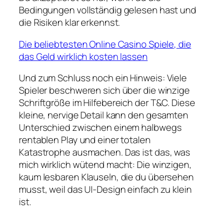
Bedingungen vollständig gelesen hast und
die Risiken klar erkennst.
Die beliebtesten Online Casino Spiele, die
das Geld wirklich kosten lassen
Und zum Schluss noch ein Hinweis: Viele
Spieler beschweren sich über die winzige
Schriftgröße im Hilfebereich der T&C. Diese
kleine, nervige Detail kann den gesamten
Unterschied zwischen einem halbwegs
rentablen Play und einer totalen
Katastrophe ausmachen. Das ist das, was
mich wirklich wütend macht: Die winzigen,
kaum lesbaren Klauseln, die du übersehen
musst, weil das UI-Design einfach zu klein
ist.