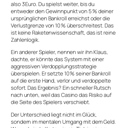
also 3 Euro. Du spielst weiter, bis du
entweder den Gewinnpunkt von 5 % deiner
ursprünglichen Bankroll erreichst oder die
Verlustgrenze von 10 % überschreitest. Das
ist keine Raketenwissenschaft, das ist reine
Zahlenlogik.
Ein anderer Spieler, nennen wir ihn Klaus,
dachte, er könnte das System mit einer
aggressiven Verdopplungsstrategie
überspielen. Er setzte 10 % seiner Bankroll
auf die erste Hand, verlor und verdoppelte
sofort. Das Ergebnis? Ein schneller Rutsch
nach unten, weil das Casino das Risiko auf
die Seite des Spielers verschiebt.
Der Unterschied liegt nicht im Glück,
sondern im mentalen Umgang mit dem Geld.