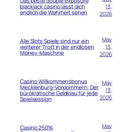
Das beste double exposure
13,
blackjack casino lässt dich
endlich die Wahrheit sehen
2026
May
Alle Slots Spiele sind nur ein
13,
weiterer Trott in der endlosen
Money‑Maschine
2026
Casino Willkommensbonus
May
Mecklenburg-Vorpommern: Der
13,
bürokratische Geldklau für jede
2026
Spielsession
May
Casino 250%