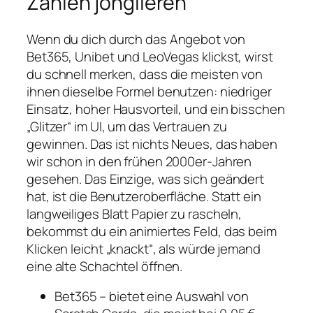
Zahlen jonglieren
Wenn du dich durch das Angebot von
Bet365, Unibet und LeoVegas klickst, wirst
du schnell merken, dass die meisten von
ihnen dieselbe Formel benutzen: niedriger
Einsatz, hoher Hausvorteil, und ein bisschen
„Glitzer“ im UI, um das Vertrauen zu
gewinnen. Das ist nichts Neues, das haben
wir schon in den frühen 2000er‑Jahren
gesehen. Das Einzige, was sich geändert
hat, ist die Benutzeroberfläche. Statt ein
langweiliges Blatt Papier zu rascheln,
bekommst du ein animiertes Feld, das beim
Klicken leicht „knackt“, als würde jemand
eine alte Schachtel öffnen.
Bet365 – bietet eine Auswahl von