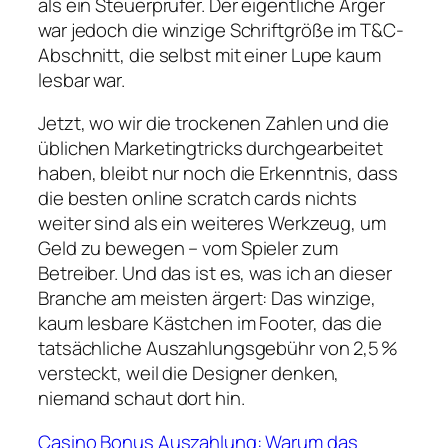
als ein Steuerprüfer. Der eigentliche Ärger
war jedoch die winzige Schriftgröße im T&C-
Abschnitt, die selbst mit einer Lupe kaum
lesbar war.
Jetzt, wo wir die trockenen Zahlen und die
üblichen Marketingtricks durchgearbeitet
haben, bleibt nur noch die Erkenntnis, dass
die besten online scratch cards nichts
weiter sind als ein weiteres Werkzeug, um
Geld zu bewegen – vom Spieler zum
Betreiber. Und das ist es, was ich an dieser
Branche am meisten ärgert: Das winzige,
kaum lesbare Kästchen im Footer, das die
tatsächliche Auszahlungsgebühr von 2,5 %
versteckt, weil die Designer denken,
niemand schaut dort hin.
Casino Bonus Auszahlung: Warum das