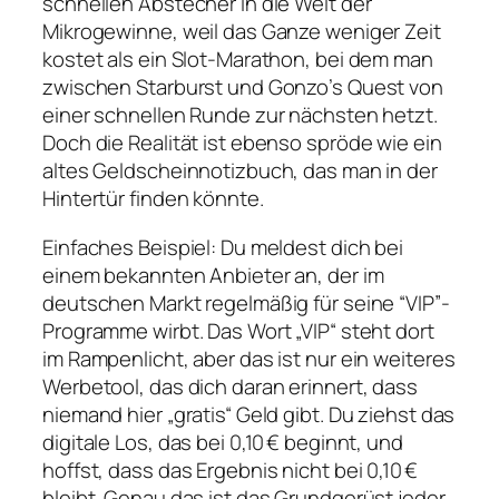
schnellen Abstecher in die Welt der
Mikrogewinne, weil das Ganze weniger Zeit
kostet als ein Slot‑Marathon, bei dem man
zwischen Starburst und Gonzo’s Quest von
einer schnellen Runde zur nächsten hetzt.
Doch die Realität ist ebenso spröde wie ein
altes Geldscheinnotizbuch, das man in der
Hintertür finden könnte.
Einfaches Beispiel: Du meldest dich bei
einem bekannten Anbieter an, der im
deutschen Markt regelmäßig für seine “VIP”-
Programme wirbt. Das Wort „VIP“ steht dort
im Rampenlicht, aber das ist nur ein weiteres
Werbetool, das dich daran erinnert, dass
niemand hier „gratis“ Geld gibt. Du ziehst das
digitale Los, das bei 0,10 € beginnt, und
hoffst, dass das Ergebnis nicht bei 0,10 €
bleibt. Genau das ist das Grundgerüst jeder