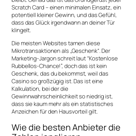
Scratch Card – einen minimalen Einsatz, ein
potentiell kleiner Gewinn, und das Gefühl,
dass das Glück irgendwann an deiner Tür
klingelt.
Die meisten Websites tarnen diese
Mikrotransaktionen als „Geschenk“. Der
Marketing‑Jargon schreit laut “Kostenlose
Rubbellos-Chance!”, doch das ist kein
Geschenk, das du bekommst, weil das
Casino so großzügig ist. Das ist eine
Kalkulation, bei der die
Gewinnwahrscheinlichkeit so niedrig ist,
dass sie kaum mehr als ein statistisches
Anzeichen für den Hausvorteil gilt.
Wie die besten Anbieter die