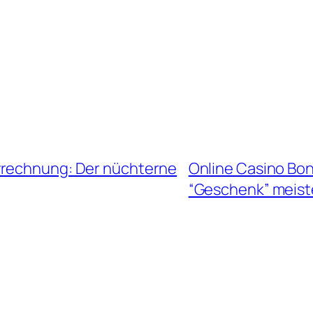
yrechnung: Der nüchterne
Online Casino Bo
“Geschenk” meiste