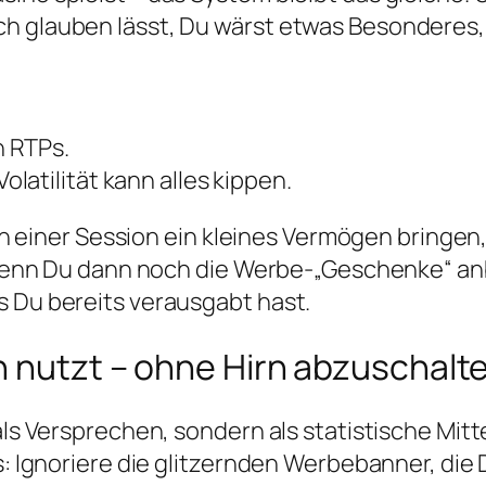
ch glauben lässt, Du wärst etwas Besonderes,
n RTPs.
atilität kann alles kippen.
r in einer Session ein kleines Vermögen bringen
nd wenn Du dann noch die Werbe-„Geschenke“ an
s Du bereits verausgabt hast.
h nutzt – ohne Hirn abzuschalt
als Versprechen, sondern als statistische Mitt
s: Ignoriere die glitzernden Werbebanner, die 