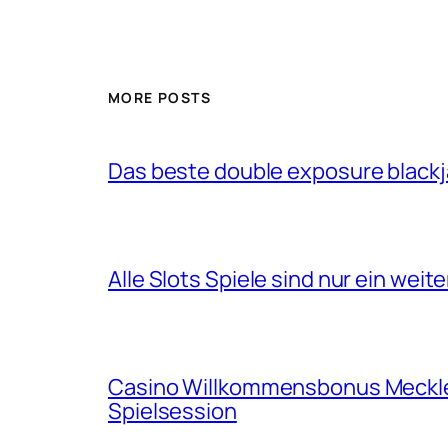
MORE POSTS
Das beste double exposure blackja
Alle Slots Spiele sind nur ein wei
Casino Willkommensbonus Mecklen
Spielsession