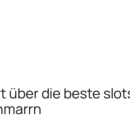
t über die beste slot
chmarrn