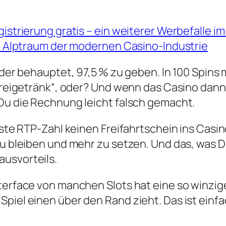
gistrierung gratis – ein weiterer Werbefalle 
rte Alptraum der modernen Casino‑Industrie
 der behauptet, 97,5 % zu geben. In 100 Spins 
„Freigetränk“, oder? Und wenn das Casino dann
 Du die Rechnung leicht falsch gemacht.
hste RTP‑Zahl keinen Freifahrtschein ins Casin
 zu bleiben und mehr zu setzen. Und das, was
ausvorteils.
nterface von manchen Slots hat eine so winzi
piel einen über den Rand zieht. Das ist einfa