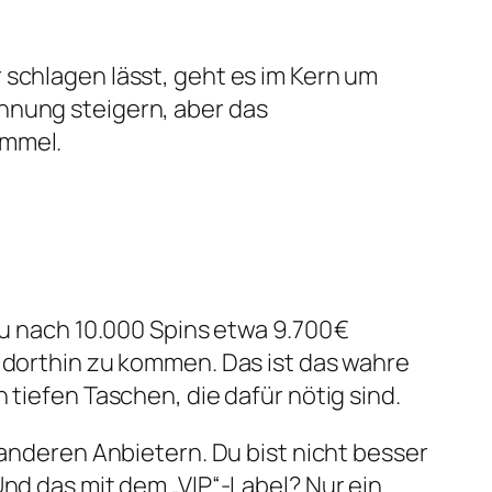
 schlagen lässt, geht es im Kern um
nnung steigern, aber das
immel.
Du nach 10.000 Spins etwa 9.700 €
m dorthin zu kommen. Das ist das wahre
 tiefen Taschen, die dafür nötig sind.
 anderen Anbietern. Du bist nicht besser
Und das mit dem „VIP“‑Label? Nur ein