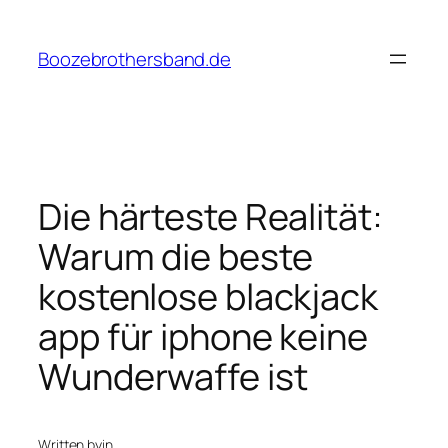
Skip
to
Boozebrothersband.de
content
Die härteste Realität:
Warum die beste
kostenlose blackjack
app für iphone keine
Wunderwaffe ist
Written by
in