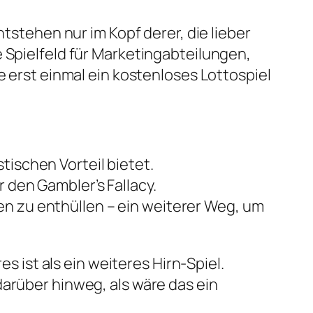
ntstehen nur im Kopf derer, die lieber
 Spielfeld für Marketingabteilungen,
e erst einmal ein kostenloses Lottospiel
tischen Vorteil bietet.
 den Gambler’s Fallacy.
en zu enthüllen – ein weiterer Weg, um
es ist als ein weiteres Hirn‑Spiel.
darüber hinweg, als wäre das ein