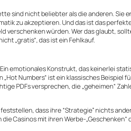
te sind nicht beliebter als die anderen. Sie e
atik zu akzeptieren. Und das ist das perfekte
Geld verschenken würden. Wer das glaubt, sollt
icht „gratis“, das ist ein Fehlkauf.
n
n emotionales Konstrukt, das keinerlei statis
„Hot Numbers“ ist ein klassisches Beispiel für
chtige PDFs versprechen, die „geheimen“ Zahl
feststellen, dass ihre “Strategie” nichts ander
en die Casinos mit ihren Werbe‑„Geschenken“ 