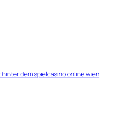
t hinter dem spielcasino online wien