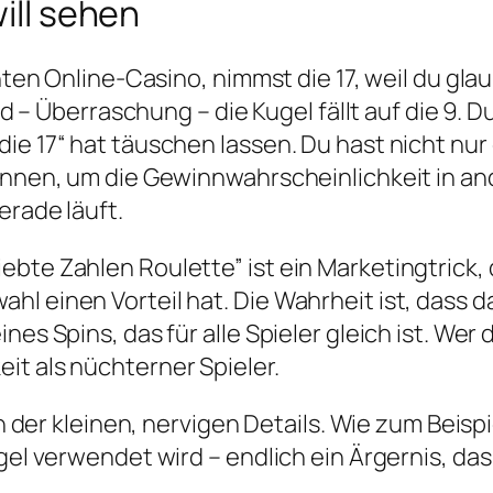
will sehen
nten Online‑Casino, nimmst die 17, weil du glau
nd – Überraschung – die Kugel fällt auf die 9. D
ie 17“ hat täuschen lassen. Du hast nicht nur
können, um die Gewinnwahrscheinlichkeit in an
erade läuft.
bte Zahlen Roulette” ist ein Marketingtrick, d
l einen Vorteil hat. Die Wahrheit ist, dass d
es Spins, das für alle Spieler gleich ist. Wer d
it als nüchterner Spieler.
en der kleinen, nervigen Details. Wie zum Beisp
egel verwendet wird – endlich ein Ärgernis, d