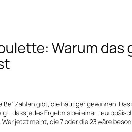
Roulette: Warum das
st
iße“ Zahlen gibt, die häufiger gewinnen. Das i
eigt, dass jedes Ergebnis bei einem europäisc
. Wer jetzt meint, die 7 oder die 23 wäre beson