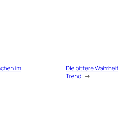
achen im
Die bittere Wahrhei
Trend
→