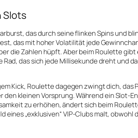
 Slots
tarburst, das durch seine flinken Spins und bli
est, das mit hoher Volatilität jede Gewinncha
ber die Zahlen hüpft. Aber beim Roulette gibt
te Rad, das sich jede Millisekunde dreht und d
tigem Kick, Roulette dagegen zwingt dich, das P
r den kleinen Vorsprung. Während ein Slot-Ent
mkeit zu erhöhen, ändert sich beim Roulette
ld eines „exklusiven“ VIP‑Clubs malt, obwohl d