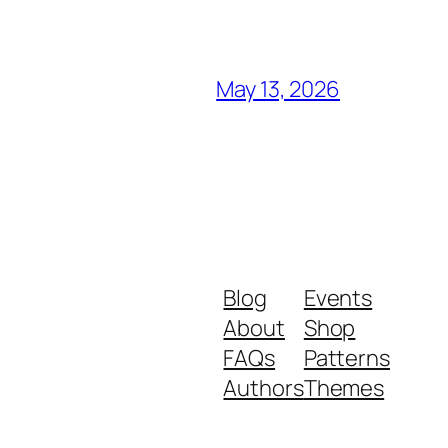
May 13, 2026
Blog
Events
About
Shop
FAQs
Patterns
Authors
Themes