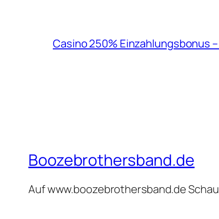
Casino 250% Einzahlungsbonus – 
Boozebrothersband.de
Auf www.boozebrothersband.de Schauen