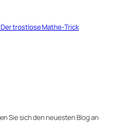
Der trostlose Mathe‑Trick
 Sie sich den neuesten Blog an